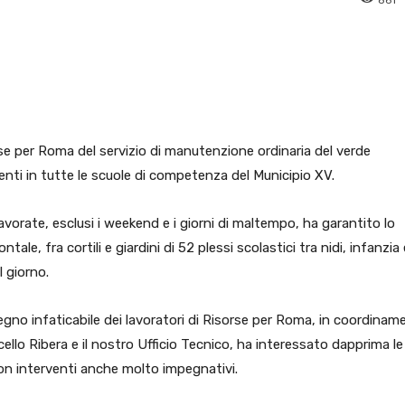
pp
Facebook
Pinterest
Linkedin
rse per Roma del servizio di manutenzione ordinaria del verde
rventi in tutte le scuole di competenza del Municipio XV.
vorate, esclusi i weekend e i giorni di maltempo, ha garantito lo
ntale, fra cortili e giardini di 52 plessi scolastici tra nidi, infanzia 
l giorno.
gno infaticabile dei lavoratori di Risorse per Roma, in coordinam
cello Ribera e il nostro Ufficio Tecnico, ha interessato dapprima le
 con interventi anche molto impegnativi.