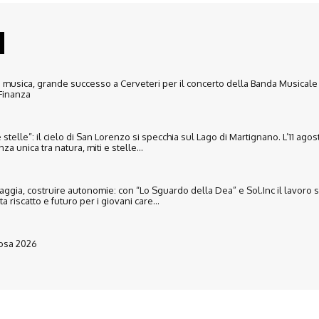
 musica, grande successo a Cerveteri per il concerto della Banda Musicale
Finanza
e stelle”: il cielo di San Lorenzo si specchia sul Lago di Martignano. L’11 agos
a unica tra natura, miti e stelle...
iaggia, costruire autonomie: con “Lo Sguardo della Dea” e Sol.Inc il lavoro 
 riscatto e futuro per i giovani care...
Rosa 2026
Disclaimer
Ultimo Numero
Abbònati