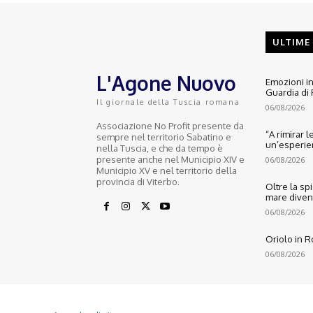
ULTIME
L'Agone Nuovo
Emozioni in
Guardia di 
Il giornale della Tuscia romana
06/08/2026
Associazione No Profit presente da
“A rimirar l
sempre nel territorio Sabatino e
un’esperienz
nella Tuscia, e che da tempo è
presente anche nel Municipio XIV e
06/08/2026
Municipio XV e nel territorio della
provincia di Viterbo.
Oltre la sp
mare diventa
06/08/2026
Oriolo in 
06/08/2026
© 2022 Copyright All Rights reserved.
L'AGONE NUOVO - Associazione non lucrativa - C.F. 97316940580