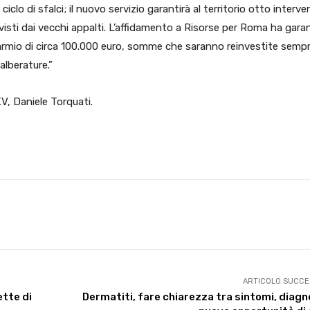
ciclo di sfalci; il nuovo servizio garantirà al territorio otto interve
evisti dai vecchi appalti. L’affidamento a Risorse per Roma ha gara
sparmio di circa 100.000 euro, somme che saranno reinvestite semp
alberature.”
V, Daniele Torquati.
X
WhatsApp
Facebook
Pinterest
ARTICOLO SUCCE
ette di
Dermatiti, fare chiarezza tra sintomi, diagn