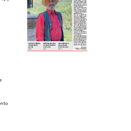
ReddIt
Tumblr
Telegram
Viber
e
ento