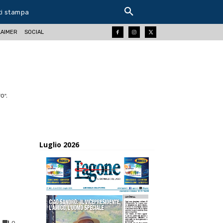
ti stampa
LAIMER
SOCIAL
O".
Luglio 2026
0