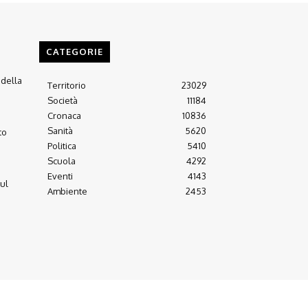
CATEGORIE
 della
Territorio
23029
Società
11184
Cronaca
10836
Sanità
5620
to
Politica
5410
Scuola
4292
Eventi
4143
sul
Ambiente
2453
Arretrati
Almanacco 21-22
Contatti
Scrivici