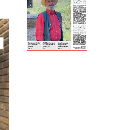
ReddIt
Tumblr
Telegram
Viber