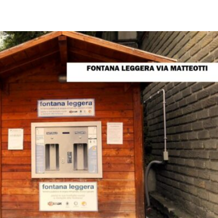
pp
Facebook
Pinterest
Linkedin