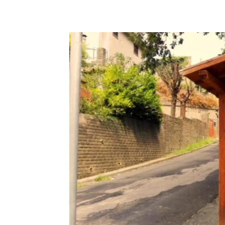
E-mail
X
WhatsA