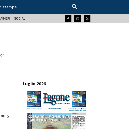
ti stampa
LAIMER
SOCIAL
O".
Luglio 2026
0