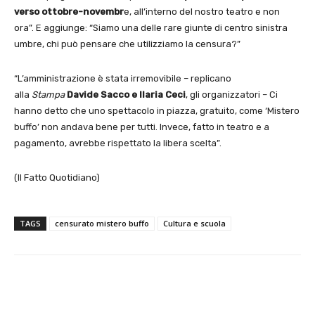
verso ottobre-novembr
e, all’interno del nostro teatro e non
ora”. E aggiunge: “Siamo una delle rare giunte di centro sinistra
umbre, chi può pensare che utilizziamo la censura?”
“L’amministrazione è stata irremovibile – replicano
alla
Stampa
Davide Sacco e Ilaria Ceci
, gli organizzatori – Ci
hanno detto che uno spettacolo in piazza, gratuito, come ‘Mistero
buffo’ non andava bene per tutti. Invece, fatto in teatro e a
pagamento, avrebbe rispettato la libera scelta”.
(Il Fatto Quotidiano)
TAGS
censurato mistero buffo
Cultura e scuola
E-mail
X
WhatsApp
Face