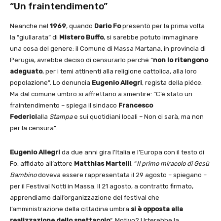
“Un fraintendimento”
Neanche nel
1969
, quando
Dario Fo
presentò per la prima volta
la “giullarata” di
Mistero Buffo
, si sarebbe potuto immaginare
una cosa del genere: il Comune di Massa Martana, in provincia di
Perugia, avrebbe deciso di censurarlo perché “
non lo ritengono
adeguato
, per i temi attinenti alla religione cattolica, alla loro
popolazione”. Lo denuncia
Eugenio Allegri
, regista della piéce.
Ma dal comune umbro si affrettano a smentire: “C’è stato un
fraintendimento – spiega il sindaco
Francesco
Federici
alla
Stampa
e sui quotidiani locali – Non ci sarà, ma non
per la censura”.
Eugenio Allegri
da due anni gira l’Italia e l’Europa con il testo di
Fo, affidato all’attore
Matthias Martelli
. “
Il primo miracolo di Gesù
Bambino
doveva essere rappresentata il 29 agosto – spiegano –
per il Festival Notti in Massa. Il 21 agosto, a contratto firmato,
apprendiamo dall’organizzazione del festival che
l’amministrazione della cittadina umbra
si è opposta alla
realizzazione dello spettacolo
“. Motivo? Urterebbe la