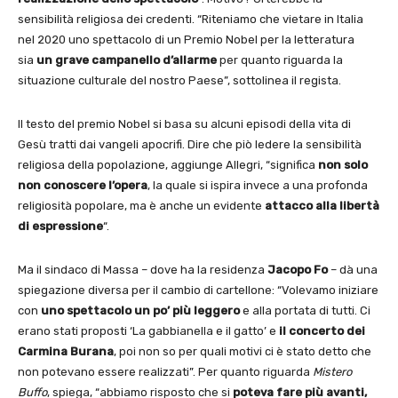
sensibilità religiosa dei credenti. “Riteniamo che vietare in Italia
nel 2020 uno spettacolo di un Premio Nobel per la letteratura
sia
un grave campanello d’allarme
per quanto riguarda la
situazione culturale del nostro Paese”, sottolinea il regista.
Il testo del premio Nobel si basa su alcuni episodi della vita di
Gesù tratti dai vangeli apocrifi. Dire che piò ledere la sensibilità
religiosa della popolazione, aggiunge Allegri, “significa
non solo
non conoscere l’opera
, la quale si ispira invece a una profonda
religiosità popolare, ma è anche un evidente
attacco alla libertà
di espressione
“.
Ma il sindaco di Massa – dove ha la residenza
Jacopo Fo
– dà una
spiegazione diversa per il cambio di cartellone: “Volevamo iniziare
con
uno spettacolo un po’ più leggero
e alla portata di tutti. Ci
erano stati proposti ‘La gabbianella e il gatto’ e
il concerto dei
Carmina Burana
, poi non so per quali motivi ci è stato detto che
non potevano essere realizzati”. Per quanto riguarda
Mistero
Buffo
, spiega, “abbiamo risposto che si
poteva fare più avanti,