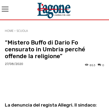
HOME
SCUOLA
“Mistero Buffo di Dario Fo
censurato in Umbria perché
offende la religione”
27/08/2020
853
0
E-mail
X
WhatsApp
Face
La denuncia del regista Allegri. Il sindaco: