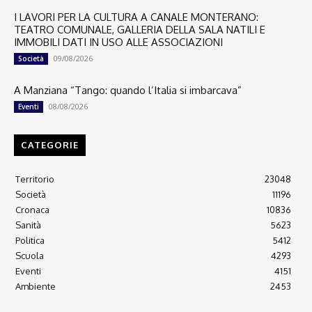
I LAVORI PER LA CULTURA A CANALE MONTERANO:
TEATRO COMUNALE, GALLERIA DELLA SALA NATILI E
IMMOBILI DATI IN USO ALLE ASSOCIAZIONI
09/08/2026
Società
A Manziana “Tango: quando l’Italia si imbarcava”
08/08/2026
Eventi
CATEGORIE
Territorio
23048
Società
11196
Cronaca
10836
Sanità
5623
Politica
5412
Scuola
4293
Eventi
4151
Ambiente
2453