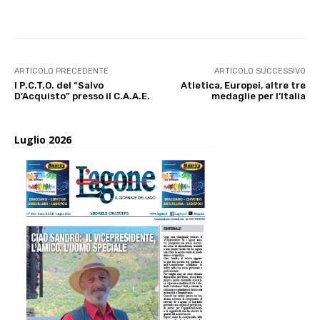
E-mail
X
WhatsApp
Face
ARTICOLO PRECEDENTE
ARTICOLO SUCCESSIVO
I P.C.T.O. del “Salvo
Atletica, Europei, altre tre
D’Acquisto” presso il C.A.A.E.
medaglie per l’Italia
Luglio 2026