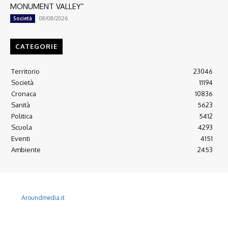
MONUMENT VALLEY”
08/08/2026
Società
CATEGORIE
Territorio
23046
Società
11194
Cronaca
10836
Sanità
5623
Politica
5412
Scuola
4293
Eventi
4151
Ambiente
2453
© 2022 Copyright All Rights reserved.
L'AGONE NUOVO - Associazione non lucrativa - C.F. 97316940580
Aroundmedia.it
Disclaimer
Ultimo Numero
Abbònati
Arretrati
Alma