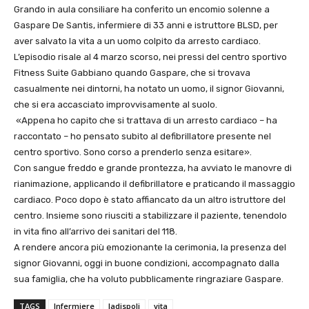
Grando in aula consiliare ha conferito un encomio solenne a
Gaspare De Santis, infermiere di 33 anni e istruttore BLSD, per
aver salvato la vita a un uomo colpito da arresto cardiaco.
L’episodio risale al 4 marzo scorso, nei pressi del centro sportivo
Fitness Suite Gabbiano quando Gaspare, che si trovava
casualmente nei dintorni, ha notato un uomo, il signor Giovanni,
che si era accasciato improvvisamente al suolo.
«Appena ho capito che si trattava di un arresto cardiaco – ha
raccontato – ho pensato subito al defibrillatore presente nel
centro sportivo. Sono corso a prenderlo senza esitare».
Con sangue freddo e grande prontezza, ha avviato le manovre di
rianimazione, applicando il defibrillatore e praticando il massaggio
cardiaco. Poco dopo è stato affiancato da un altro istruttore del
centro. Insieme sono riusciti a stabilizzare il paziente, tenendolo
in vita fino all’arrivo dei sanitari del 118.
A rendere ancora più emozionante la cerimonia, la presenza del
signor Giovanni, oggi in buone condizioni, accompagnato dalla
sua famiglia, che ha voluto pubblicamente ringraziare Gaspare.
TAGS
Infermiere
ladispoli
vita