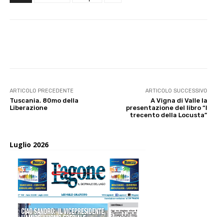
E-mail
X
WhatsApp
Face
ARTICOLO PRECEDENTE
ARTICOLO SUCCESSIVO
Tuscania. 80mo della
A Vigna di Valle la
Liberazione
presentazione del libro “I
trecento della Locusta”
Luglio 2026