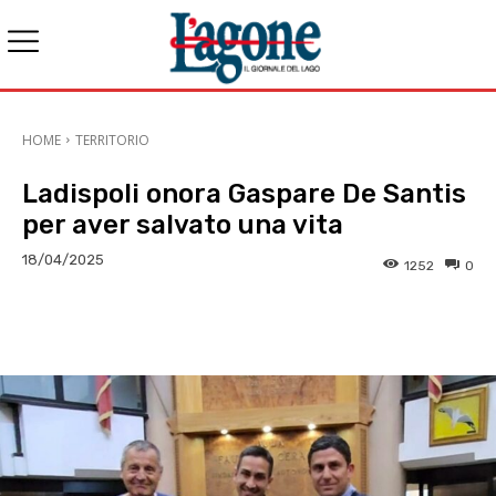
HOME
TERRITORIO
Ladispoli onora Gaspare De Santis
per aver salvato una vita
18/04/2025
1252
0
E-mail
X
WhatsApp
Face