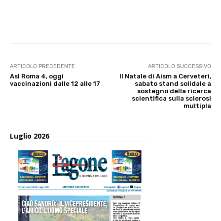
E-mail
X
WhatsApp
Face
ARTICOLO PRECEDENTE
ARTICOLO SUCCESSIVO
Asl Roma 4, oggi
Il Natale di Aism a Cerveteri,
vaccinazioni dalle 12 alle 17
sabato stand solidale a
sostegno della ricerca
scientifica sulla sclerosi
multipla
Luglio 2026