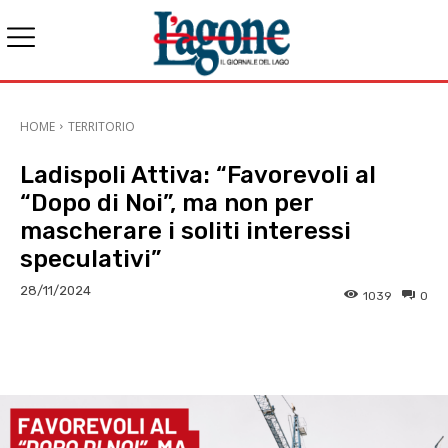
HOME
TERRITORIO
Ladispoli Attiva: “Favorevoli al
“Dopo di Noi”, ma non per
mascherare i soliti interessi
speculativi”
28/11/2024
1039
0
E-mail
X
WhatsApp
Face