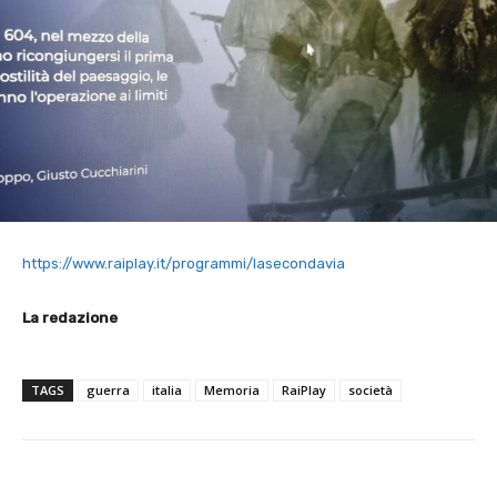
https://www.raiplay.it/programmi/lasecondavia
La redazione
TAGS
guerra
italia
Memoria
RaiPlay
società
E-mail
X
WhatsApp
Face