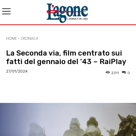
HOME
CRONACA
La Seconda via, film centrato sui
fatti del gennaio del ’43 – RaiPlay
27/01/2024
2311
0
E-mail
X
WhatsApp
Face