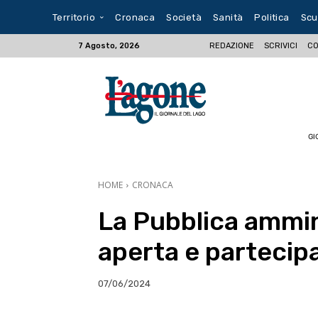
Territorio
Cronaca
Società
Sanità
Politica
Scu
REDAZIONE
SCRIVICI
CO
7 Agosto, 2026
GI
HOME
CRONACA
La Pubblica ammin
aperta e partecip
07/06/2024