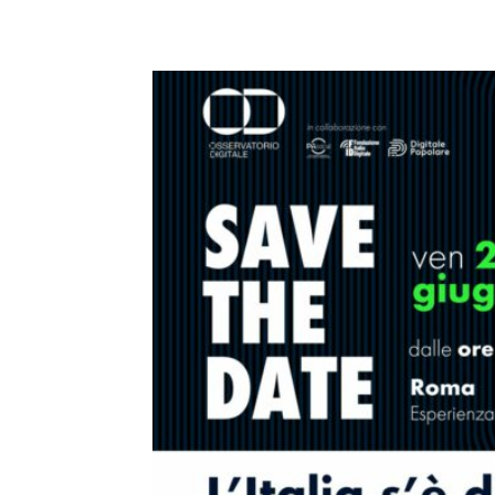
E-mail
X
WhatsA