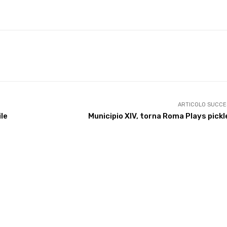
X
WhatsApp
Facebook
Pinterest
ARTICOLO SUCCE
ile
Municipio XIV, torna Roma Plays pickl