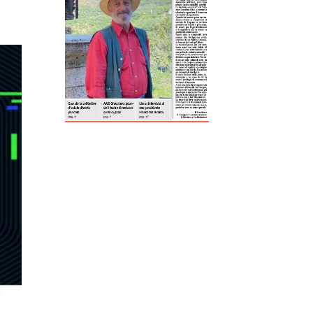
ReddIt
Tumblr
Telegram
Viber