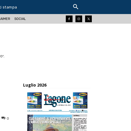
ti stampa
LAIMER
SOCIAL
O".
Luglio 2026
0