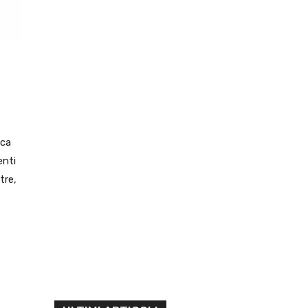
ica
enti
tre,