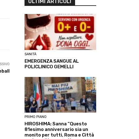
ULTIMI ARTICOLI
Linkedin
ReddIt
Tumblr
Te
SANITÀ
EMERGENZA SANGUE AL
SSIVO
POLICLINICO GEMELLI
eball
PRIMO PIANO
HIROSHIMA: Sanna “Questo
81esimo anniversario sia un
monito per tutti, Roma e Città