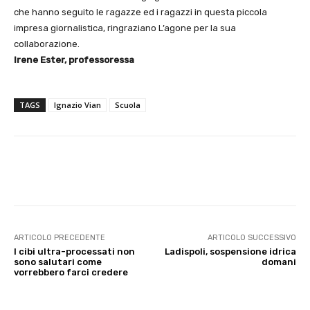
che hanno seguito le ragazze ed i ragazzi in questa piccola
impresa giornalistica, ringraziano L’agone per la sua
collaborazione.
Irene Ester, professoressa
TAGS
Ignazio Vian
Scuola
E-mail
X
WhatsApp
Face
ARTICOLO PRECEDENTE
ARTICOLO SUCCESSIVO
I cibi ultra-processati non
Ladispoli, sospensione idrica
sono salutari come
domani
vorrebbero farci credere