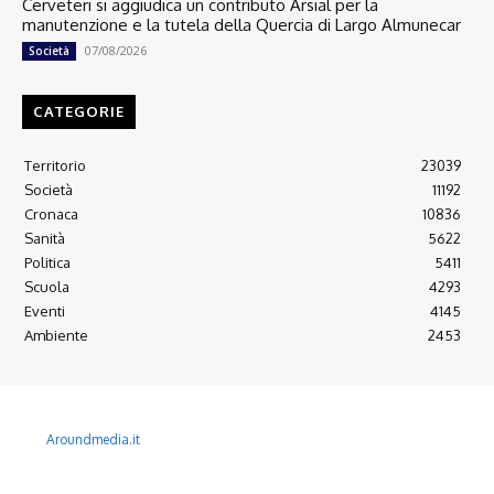
Cerveteri si aggiudica un contributo Arsial per la
manutenzione e la tutela della Quercia di Largo Almunecar
07/08/2026
Società
CATEGORIE
Territorio
23039
Società
11192
Cronaca
10836
Sanità
5622
Politica
5411
Scuola
4293
Eventi
4145
Ambiente
2453
© 2022 Copyright All Rights reserved.
L'AGONE NUOVO - Associazione non lucrativa - C.F. 97316940580
Aroundmedia.it
Disclaimer
Ultimo Numero
Abbònati
Arretrati
Alma