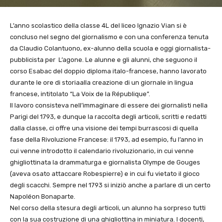
L’anno scolastico della classe 4L del liceo Ignazio Vian si è
concluso nel segno del giornalismo e con una conferenza tenuta
da Claudio Colantuono, ex-alunno della scuola e oggi giornalista-
pubblicista per L’agone. Le alunne e gli alunni, che seguono il
corso Esabac del doppio diploma italo-francese, hanno lavorato
durante le ore di storiaalla creazione di un giornale in lingua
francese, intitolato “La Voix de la République”.
Il lavoro consisteva nell’immaginare di essere dei giornalisti nella
Parigi del 1793, e dunque la raccolta degli articoli, scritti e redatti
dalla classe, ci offre una visione dei tempi burrascosi di quella
fase della Rivoluzione Francese: il 1793, ad esempio, fu l’anno in
cui venne introdotto il calendario rivoluzionario, in cui venne
ghigliottinata la drammaturga e giornalista Olympe de Gouges
(aveva osato attaccare Robespierre) e in cui fu vietato il gioco
degli scacchi. Sempre nel 1793 si iniziò anche a parlare di un certo
Napoléon Bonaparte.
Nel corso della stesura degli articoli, un alunno ha sorpreso tutti
con la sua costruzione di una ghigliottina in miniatura. I docenti,