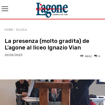
HOME
SCUOLA
La presenza (molto gradita) de
L’agone al liceo Ignazio Vian
20/06/2023
4852
0
E-mail
X
WhatsApp
Face