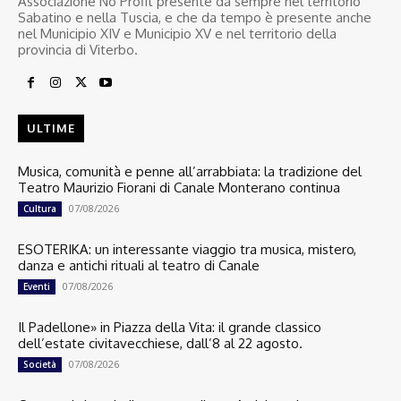
Associazione No Profit presente da sempre nel territorio
Sabatino e nella Tuscia, e che da tempo è presente anche
nel Municipio XIV e Municipio XV e nel territorio della
provincia di Viterbo.
ULTIME
Musica, comunità e penne all’arrabbiata: la tradizione del
Teatro Maurizio Fiorani di Canale Monterano continua
07/08/2026
Cultura
ESOTERIKA: un interessante viaggio tra musica, mistero,
danza e antichi rituali al teatro di Canale
07/08/2026
Eventi
Il Padellone» in Piazza della Vita: il grande classico
dell’estate civitavecchiese, dall’8 al 22 agosto.
07/08/2026
Società