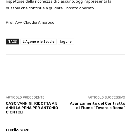
rispettose della ricchezza di ciascuno, oggi rappresenta la
bussola che continua a guidare il nostro operato.
Prof. Avv. Claudia Amoroso
TAGS
L'Agone e le Scuole
lagone
E-mail
X
WhatsApp
Face
ARTICOLO PRECEDENTE
ARTICOLO SUCCESSIVO
CASO VANNINI, RIDOTTA A 5
Avanzamento del Contratto
ANNI LA PENA PER ANTONIO
di Fiume “Tevere a Roma”
CIONTOLI
Luglio 2026