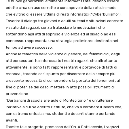
Le nuove generazioni altamente informatizzate, devono essere
edotte circa un uso corretto e consapevole della rete, in modo
che evitino di essere vittima di reati informatici (“Cyberbullismo”).
Favorire il dialogo tra giovani e adulti su temi e situazioni concrete
vissute dai ragazzi, senza tralasciare le motivazioni che
sottendono agli atti di sopruso e violenza ed al disagio ad essi
connesso, rappresenta una strategia preliminare destinata nel
tempo ad avere successo.
Anche la tematica della violenza di genere, dei femminicidi, degli
atti persecutori, ha interessato i nostri ragazzi, che altrettanto
attivamente, si sono fatti rappresentanti e portavoce di fatti di
cronaca , traendo così spunto per discorrere della sempre più
crescente necessità di comprendere la portata dei fenomeni , al
fine di poter, se del caso, mettere in atto possibili strumenti di
prevenzione.
“Dai banchi di scuola alle aule di Montecitorio “ è un’ulteriore
iniziativa a cui ha aderito l’istituto, che va a coronare il lavoro che,
con estremo entusiasmo, studenti e docenti stanno portando
avanti.
Tramite tale progetto, promosso dall’On. A.Battilocchio, i ragazzi