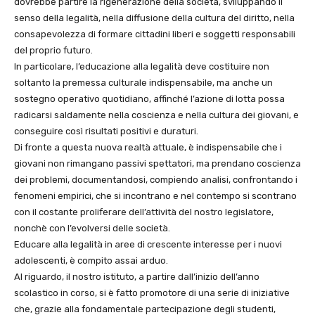
dovrebbe partire la rigenerazione della società, sviluppando il
senso della legalità, nella diffusione della cultura del diritto, nella
consapevolezza di formare cittadini liberi e soggetti responsabili
del proprio futuro.
In particolare, l’educazione alla legalità deve costituire non
soltanto la premessa culturale indispensabile, ma anche un
sostegno operativo quotidiano, affinché l’azione di lotta possa
radicarsi saldamente nella coscienza e nella cultura dei giovani, e
conseguire così risultati positivi e duraturi.
Di fronte a questa nuova realtà attuale, è indispensabile che i
giovani non rimangano passivi spettatori, ma prendano coscienza
dei problemi, documentandosi, compiendo analisi, confrontando i
fenomeni empirici, che si incontrano e nel contempo si scontrano
con il costante proliferare dell’attività del nostro legislatore,
nonchè con l’evolversi delle società.
Educare alla legalità in aree di crescente interesse per i nuovi
adolescenti, è compito assai arduo.
Al riguardo, il nostro istituto, a partire dall’inizio dell’anno
scolastico in corso, si è fatto promotore di una serie di iniziative
che, grazie alla fondamentale partecipazione degli studenti,