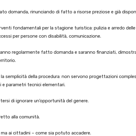
to domanda, rinunciando di fatto a risorse preziose e già disponib
venti fondamentali per la stagione turistica: pulizia e arredo delle
accessi per persone con disabilità, comunicazione.
hanno regolarmente fatto domanda e saranno finanziati, dimost
rritorio.
 è la semplicità della procedura: non servono progettazioni comple
i e parametri tecnici elementari.
rsi di ignorare un’opportunità del genere.
iretto alla comunità.
 ma ai cittadini – come sia potuto accadere.