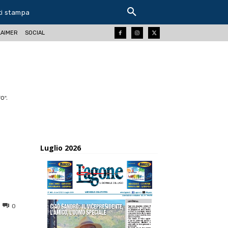
ti stampa
LAIMER
SOCIAL
O".
Luglio 2026
0