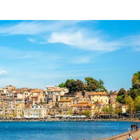
pp
Facebook
Pinterest
Linkedin