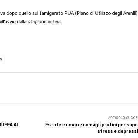
a dopo quello sul famigerato PUA (Piano di Utilizzo degli Arenili)
ll’avvio della stagione estiva.
ia
X
WhatsApp
Facebook
Pinterest
ARTICOLO SUCCE
RUFFA AI
Estate e umore: consigli pratici per sup
stress e depressi