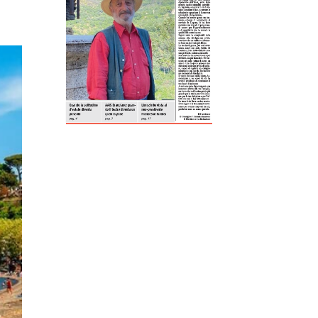
ReddIt
Tumblr
Telegram
Viber