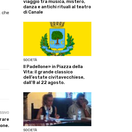
viaggio tra musica, mistero,
danza e antichi rituali al teatro
di Canale
, che
SOCIETÀ
Il Padellone» in Piazza della
Vita: il grande classico
dell’estate civitavecchiese,
dall’8 al 22 agosto.
Linkedin
ReddIt
Tumblr
Te
SSIVO
erare
one.
SOCIETÀ