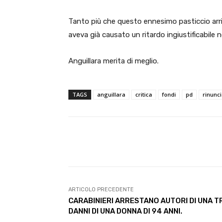
Tanto più che questo ennesimo pasticcio arriv
aveva già causato un ritardo ingiustificabile ne
Anguillara merita di meglio.
TAGS
anguillara
critica
fondi
pd
rinunc
E-mail
Condividere
ARTICOLO PRECEDENTE
CARABINIERI ARRESTANO AUTORI DI UNA T
DANNI DI UNA DONNA DI 94 ANNI.