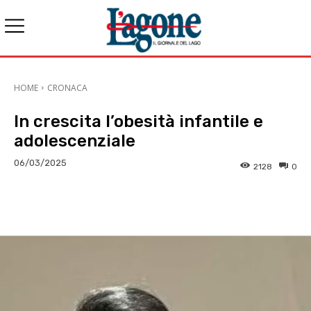
HOME
CRONACA
In crescita l’obesità infantile e
adolescenziale
06/03/2025
2128
0
E-mail
X
WhatsApp
Face