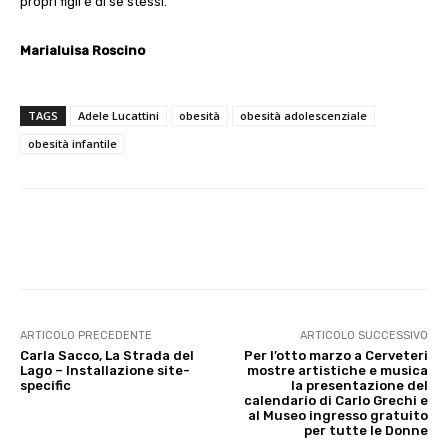
propri figli e di se stessi.
Marialuisa Roscino
TAGS
Adele Lucattini
obesità
obesità adolescenziale
obesità infantile
E-mail
X
WhatsApp
Face
ARTICOLO PRECEDENTE
ARTICOLO SUCCESSIVO
Carla Sacco, La Strada del
Per l’otto marzo a Cerveteri
Lago – Installazione site-
mostre artistiche e musica
specific
la presentazione del
calendario di Carlo Grechi e
al Museo ingresso gratuito
per tutte le Donne