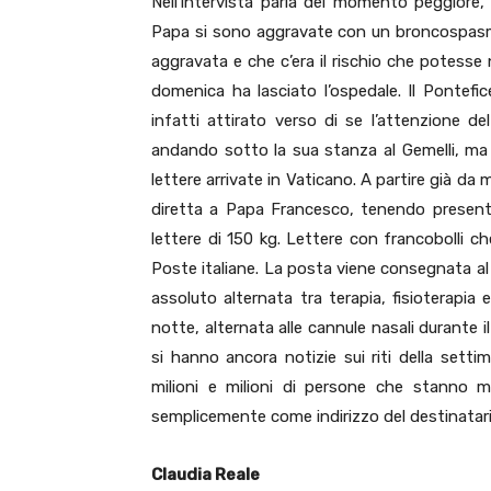
Nell’intervista parla del momento peggiore, 
Papa si sono aggravate con un broncospasmo
aggravata e che c’era il rischio che potesse 
domenica ha lasciato l’ospedale. Il Pontef
infatti attirato verso di se l’attenzione 
andando sotto la sua stanza al Gemelli, ma
lettere arrivate in Vaticano. A partire già da
diretta a Papa Francesco, tenendo presente c
lettere di 150 kg. Lettere con francobolli c
Poste italiane. La posta viene consegnata a
assoluto alternata tra terapia, fisioterapia
notte, alternata alle cannule nasali durante i
si hanno ancora notizie sui riti della sett
milioni e milioni di persone che stanno ma
semplicemente come indirizzo del destinatari
Claudia Reale