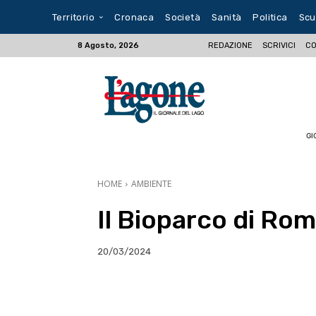
Territorio
Cronaca
Società
Sanità
Politica
Scu
REDAZIONE
SCRIVICI
CO
8 Agosto, 2026
GI
HOME
AMBIENTE
Il Bioparco di Rom
20/03/2024
E-mail
X
WhatsA