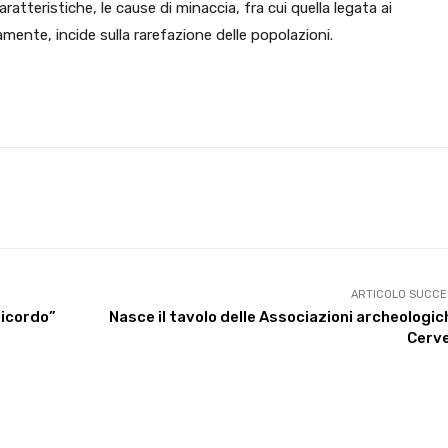
aratteristiche, le cause di minaccia, fra cui quella legata ai
mente, incide sulla rarefazione delle popolazioni.
X
WhatsApp
Facebook
Pinterest
ARTICOLO SUCCE
ricordo”
Nasce il tavolo delle Associazioni archeologic
Cerve