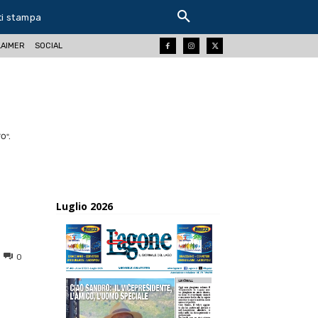
ti stampa
LAIMER
SOCIAL
O".
Luglio 2026
0
ReddIt
Tumblr
Telegram
Viber