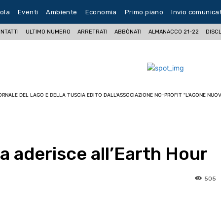
ola
Eventi
Ambiente
Economia
Primo piano
Invio comunica
NTATTI
ULTIMO NUMERO
ARRETRATI
ABBÒNATI
ALMANACCO 21-22
DISC
ORNALE DEL LAGO E DELLA TUSCIA EDITO DALL'ASSOCIAZIONE NO-PROFIT "L'AGONE NUOV
a aderisce all’Earth Hour
505
pp
Facebook
Pinterest
Linkedin