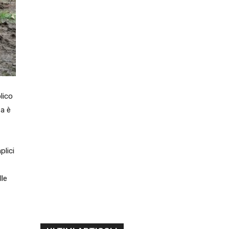
lico
ta è
plici
lle