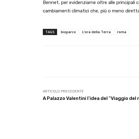
Bennet, per evidenziarne oltre alle principali c
cambiamenti climatici che, più o meno diretta
TAGS
bioparco
L’ora della Terra
roma
E-mail
Condividere
ARTICOLO PRECEDENTE
A Palazzo Valentini l’idea del “Viaggio del 