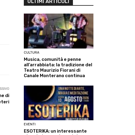
ULTIMI ARTICOLI
CULTURA
Musica, comunità e penne
Linkedin
ReddIt
Tumblr
Te
all’arrabbiata: la tradizione del
Teatro Maurizio Fiorani di
Canale Monterano continua
SSIVO
he di
teri
EVENTI
ESOTERIKA: un interessante