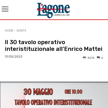
HOME
SANITÀ
Il 30 tavolo operativo
interistituzionale all’Enrico Mattei
13/05/2023
3075
0
E-mail
X
WhatsApp
Face