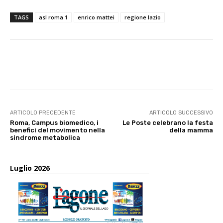
TAGS
asl roma 1
enrico mattei
regione lazio
E-mail
X
WhatsApp
Face
ARTICOLO PRECEDENTE
ARTICOLO SUCCESSIVO
Roma, Campus biomedico, i
Le Poste celebrano la festa
benefici del movimento nella
della mamma
sindrome metabolica
Luglio 2026