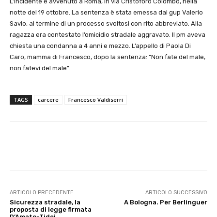
L’incidente è avvenuto a Roma, in via Cristoforo Colombo, nella
notte del 19 ottobre. La sentenza è stata emessa dal gup Valerio
Savio, al termine di un processo svoltosi con rito abbreviato. Alla
ragazza era contestato l’omicidio stradale aggravato. Il pm aveva
chiesta una condanna a 4 anni e mezzo. L’appello di Paola Di
Caro, mamma di Francesco, dopo la sentenza: “Non fate del male,
non fatevi del male”.
TAGS
carcere
Francesco Valdiserri
E-mail
X
WhatsApp
Face
ARTICOLO PRECEDENTE
ARTICOLO SUCCESSIVO
Sicurezza stradale, la
A Bologna. Per Berlinguer
proposta di legge firmata
D’Amato-Tidei