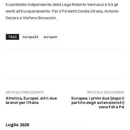
ll candidato indipendente della Lega Roberto Vannacci è tra gli
eletti all’Europarlamento. Per il Pd eletti Cecilia Strada, Antonio
Decaro e Stefano Bonaccini.
TAGS
europa24
europee
E-mail
X
WhatsApp
Face
ARTICOLO PRECEDENTE
ARTICOLO SUCCESSIVO
Atletica, Europei, altri due
Europee, i primi due (dopo il
bronzi per l’Italia
partito degli astensionisti)
sono FdI e Pd
Luglio 2026