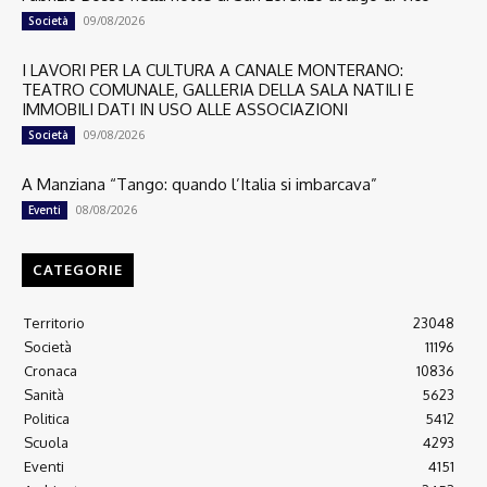
09/08/2026
Società
I LAVORI PER LA CULTURA A CANALE MONTERANO:
TEATRO COMUNALE, GALLERIA DELLA SALA NATILI E
IMMOBILI DATI IN USO ALLE ASSOCIAZIONI
09/08/2026
Società
A Manziana “Tango: quando l’Italia si imbarcava”
08/08/2026
Eventi
CATEGORIE
Territorio
23048
Società
11196
Cronaca
10836
Sanità
5623
Politica
5412
Scuola
4293
Eventi
4151