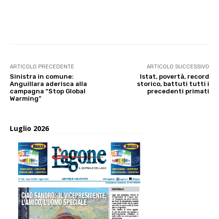
E-mail
X
WhatsApp
Face
ARTICOLO PRECEDENTE
ARTICOLO SUCCESSIVO
Sinistra in comune:
Istat, povertà, record
Anguillara aderisca alla
storico, battuti tutti i
campagna “Stop Global
precedenti primati
Warming”
Luglio 2026