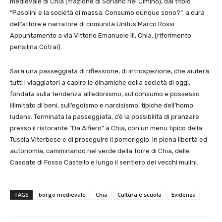
medievale di Chia (frazione di Soriano nel Cimino), dal titolo
“Pasolini e la società di massa. Consumo dunque sono?”, a cura
dell’attore e narratore di comunità Unitus Marco Rossi.
Appuntamento a via Vittorio Emanuele III, Chia. (riferimento
pensilina Cotral)
Sarà una passeggiata di riflessione, di introspezione, che aiuterà
tutti i viaggiatori a capire le dinamiche della società di oggi,
fondata sulla tendenza all’edonismo, sul consumo e possesso
illimitato di beni, sull’egoismo e narcisismo, tipiche dell’homo
ludens. Terminata la passeggiata, c’è la possibilità di pranzare
presso il ristorante “Da Alfiero” a Chia, con un menù tipico della
Tuscia Viterbese e di proseguire il pomeriggio, in piena libertà ed
autonomia, camminando nel verde della Torre di Chia, delle
Cascate di Fosso Castello e lungo il sentiero dei vecchi mulini.
TAGS
borgo medievale
Chia
Cultura e scuola
Evidenza