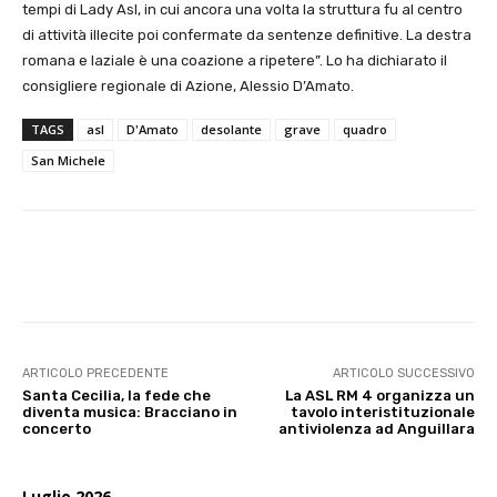
tempi di Lady Asl, in cui ancora una volta la struttura fu al centro
di attività illecite poi confermate da sentenze definitive. La destra
romana e laziale è una coazione a ripetere”. Lo ha dichiarato il
consigliere regionale di Azione, Alessio D’Amato.
TAGS
asl
D'Amato
desolante
grave
quadro
San Michele
E-mail
X
WhatsApp
Face
ARTICOLO PRECEDENTE
ARTICOLO SUCCESSIVO
Santa Cecilia, la fede che
La ASL RM 4 organizza un
diventa musica: Bracciano in
tavolo interistituzionale
concerto
antiviolenza ad Anguillara
Luglio 2026