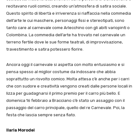
recitavano ruoli comici, creando un’atmosfera di satira sociale.
Questo spirito di libertà e irriverenza si riaffaccia nella commedia
dell’arte le cui maschere, personaggi fissi e stereotipati, sono
tanto care al carnevale come Arlecchino con gli abiti variopinti o
Colombina. La commedia dell’arte ha trovato nel carnevale un
terreno fertile dove le sue forme teatrali, di improvvisazione,
travestimento e satira potessero fiorire.
Ancora oggi il carnevale si aspetta con molto entusiasmo e si
pensa spesso al miglior costume da indossare che abbia
soprattutto un risvolto comico. Molta attesa c’è anche per i carri
che con sudore e creatività vengono creati dalle persone locali in
lizza per guadagnarsi il primo premio per il carro più bello. E
domenica 16 febbraio a Bracciano c’è stato un assaggio con il
passaggio del carro principale, quello del re Carnevale. Poi, la
festa che lascia sempre senza fiato.
Ilaria Morodei