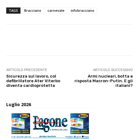
TAGS
Bracciano
carnevale
infobracciano
E-mail
X
WhatsApp
Face
ARTICOLO PRECEDENTE
ARTICOLO SUCCESSIVO
Sicurezza sul lavoro, col
Armi nucleari, botta e
defibrillatore Ater Viterbo
risposta Macron-Putin. E gli
diventa cardioprotetta
italiani?
Luglio 2026