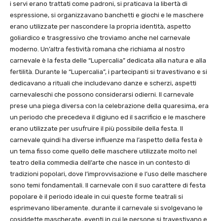
i servi erano trattati come padroni, si praticava la libertà di
espressione, si organizzavano banchetti e giochi e le maschere
erano utilizzate per nascondere la propria identità, aspetto
goliardico e trasgressivo che troviamo anche nel carnevale
moderno. Un’altra festività romana che richiama al nostro
carnevale è la festa delle “Lupercalia” dedicata alla natura e alla
fertilità. Durante le “Lupercalia”, i partecipanti si travestivano e si
dedicavano a rituali che includevano danze e scherzi, aspetti
carnevaleschi che possono considerarsi odierni. Il carnevale
prese una piega diversa con la celebrazione della quaresima, era
un periodo che precedeva il digiuno ed il sacrificio e le maschere
erano utilizzate per usufruire il più possibile della festa. Il
carnevale quindi ha diverse influenze ma l’aspetto della festa è
un tema fisso come quello delle maschere utilizzate molto nel
teatro della commedia dell’arte che nasce in un contesto di
tradizioni popolari, dove l’improvvisazione e l’uso delle maschere
sono temi fondamentali. Il carnevale con il suo carattere di festa
popolare è il periodo ideale in cui queste forme teatrali si
esprimevano liberamente. durante il carnevale si svolgevano le
cosiddette mascherate, eventi in cui le persone si travestivano e