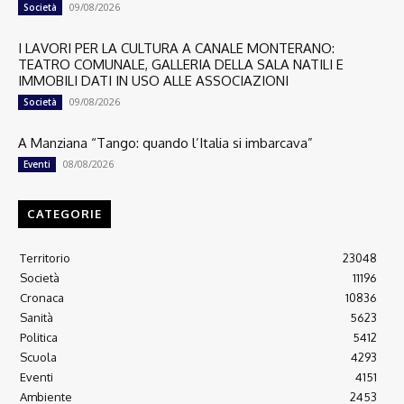
09/08/2026
Società
I LAVORI PER LA CULTURA A CANALE MONTERANO:
TEATRO COMUNALE, GALLERIA DELLA SALA NATILI E
IMMOBILI DATI IN USO ALLE ASSOCIAZIONI
09/08/2026
Società
A Manziana “Tango: quando l’Italia si imbarcava”
08/08/2026
Eventi
CATEGORIE
Territorio
23048
Società
11196
Cronaca
10836
Sanità
5623
Politica
5412
Scuola
4293
Eventi
4151
Ambiente
2453