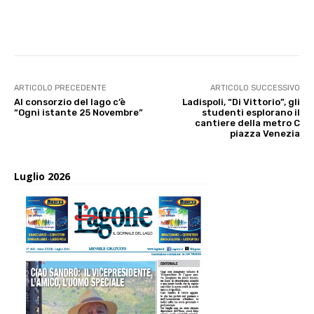
E-mail
X
WhatsApp
Face
ARTICOLO PRECEDENTE
ARTICOLO SUCCESSIVO
Al consorzio del lago c’è
Ladispoli, “Di Vittorio”, gli
“Ogni istante 25 Novembre”
studenti esplorano il
cantiere della metro C
piazza Venezia
Luglio 2026