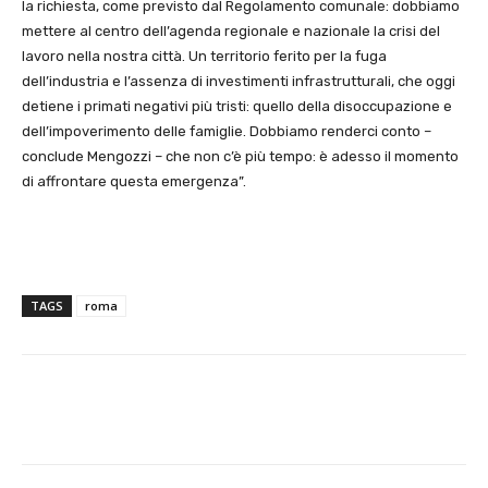
la richiesta, come previsto dal Regolamento comunale: dobbiamo
mettere al centro dell’agenda regionale e nazionale la crisi del
lavoro nella nostra città. Un territorio ferito per la fuga
dell’industria e l’assenza di investimenti infrastrutturali, che oggi
detiene i primati negativi più tristi: quello della disoccupazione e
dell’impoverimento delle famiglie. Dobbiamo renderci conto –
conclude Mengozzi – che non c’è più tempo: è adesso il momento
di affrontare questa emergenza”.
TAGS
roma
E-mail
X
WhatsApp
Face