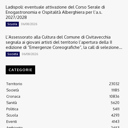
Ladispoli: eventuale attivazione del Corso Serale di
Enogastronomia e Ospitalità Alberghiera per l’a.s.
2027/2028
06/08/2026
Scuola
L’Assessorato alla Cultura del Comune di Civitavecchia
segnala ai giovani artisti del territorio l’apertura della II
edizione di “Emergenze Coreografiche”, la call di selezione...
06/08/2026
Società
CATEGORIE
Territorio
23032
Società
11185
Cronaca
10836
Sanità
5620
Politica
5411
Scuola
4293
Eventi
4143
Ambiente
2453