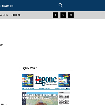
ti stampa
LAIMER
SOCIAL
O".
Luglio 2026
0