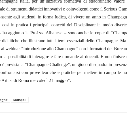
pagne Italia, per un’iniziativa formativa di straordinario valore
vale di strumenti didattici innovativi e coinvolgenti come il Serious Ga
sente agli studenti, in forma ludica, di vivere un anno in Champagn
così in pratica i principali concetti del Disciplinare in modo diverte
cia – ha aggiunto la Prof.ssa Albanese – sono anche le copie di “Champ
didattiche che illustrano tutti i temi essenziali dello Champagne. Ma
e al webinar “Introduzione allo Champagne” con i formatori del Bureau
on la possibilità di interagire e fare domande ai docenti. E non finisce
 è prevista la “Champagne Challenge”, un gioco di squadra in presenz
onfrontarsi con prove teoriche e pratiche per mettere in campo le no
no Artusi di Roma mercoledì 21 maggio”.
pagne
ladispoli
X
WhatsApp
Facebook
Pinterest