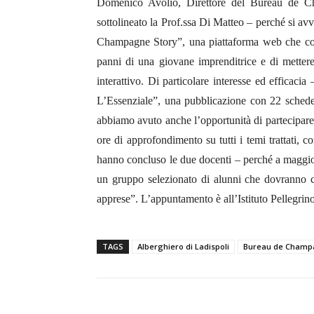
Domenico Avolio, Direttore del Bureau de Cham
sottolineato la Prof.ssa Di Matteo – perché si av
Champagne Story”, una piattaforma web che con
panni di una giovane imprenditrice e di mettere 
interattivo. Di particolare interesse ed effica
L’Essenziale”, una pubblicazione con 22 schede 
abbiamo avuto anche l’opportunità di partecipar
ore di approfondimento su tutti i temi trattati, c
hanno concluso le due docenti – perché a maggio
un gruppo selezionato di alunni che dovranno c
apprese”. L’appuntamento è all’Istituto Pellegri
TAGS
Alberghiero di Ladispoli
Bureau de Cham
E-mail
Condividere