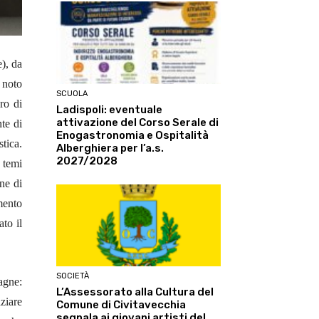
), da
 noto
SCUOLA
ro di
Ladispoli: eventuale
attivazione del Corso Serale di
te di
Enogastronomia e Ospitalità
tica.
Alberghiera per l’a.s.
2027/2028
i temi
ne di
mento
to il
SOCIETÀ
agne:
L’Assessorato alla Cultura del
ziare
Comune di Civitavecchia
segnala ai giovani artisti del