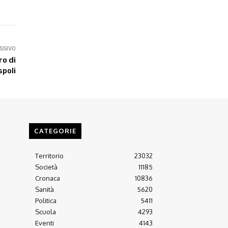
SSIVO
ro di
spoli
CATEGORIE
Territorio
23032
Società
11185
Cronaca
10836
Sanità
5620
Politica
5411
Scuola
4293
Eventi
4143