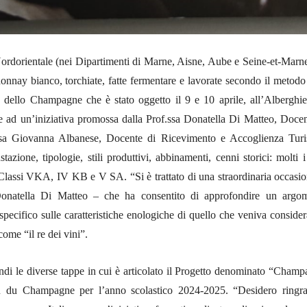
ordorientale (
nei
D
ipartimenti di Marne, Aisne, Aube e Seine-et-Marne
donnay bianco, torchiate, fatte fermentare e lavorate secondo il metodo
ca dello Champagne che è stato oggetto il 9 e 10 aprile, all’Alberghie
e ad un’iniziativa promossa dalla Prof.ssa Donatella Di Matteo, Docen
f.ssa Giovanna Albanese, Docente di Ricevimento e Accoglienza Turis
stazione, tipologie, stili produttivi, abbinamenti, cenni storici: molti 
e Classi VKA, IV KB e V SA. “Si è trattato di una straordinaria occasio
Donatella Di Matteo – che ha consentito di approfondire un argo
ecifico sulle caratteristiche enologiche di quello che veniva considera
ome “il re dei vini”.
ndi le diverse tappe in cui è articolato il Progetto denominato “Champ
au du Champagne per l’anno scolastico 2024-2025. “Desidero ringra