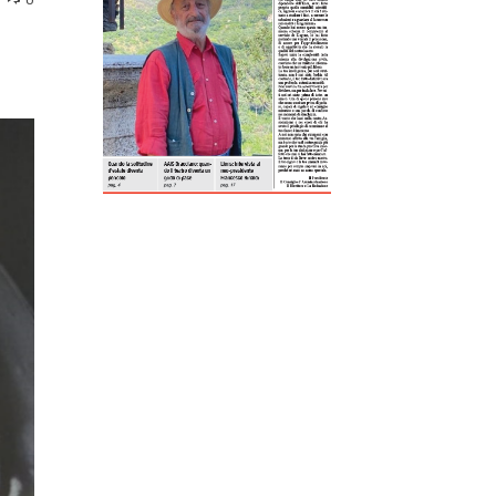
ReddIt
Tumblr
Telegram
Viber