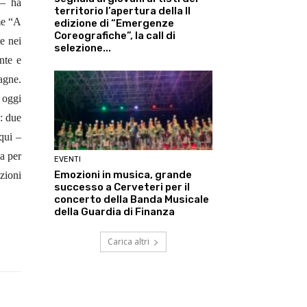
 – ha
territorio l’apertura della II
me “A
edizione di “Emergenze
Coreografiche”, la call di
e nei
selezione...
nte e
agne.
 oggi
: due
 qui –
a per
EVENTI
Emozioni in musica, grande
zioni
successo a Cerveteri per il
concerto della Banda Musicale
della Guardia di Finanza
Carica altri
Linkedin
ReddIt
Tumblr
Te