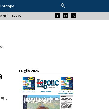
ti stampa
LAIMER
SOCIAL
O".
Luglio 2026
a
0