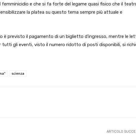
femminicidio e che si fa forte del legame quasi fisico che il teatr
 sensibilizzare la platea su questo tema sempre più attuale e
zo è previsto il pagamento di un biglietto d’ingresso, mentre le let
tti gli eventi, visto il numero ridotto di posti disponibili, si rich
na"
scienza
X
WhatsApp
Facebook
Pinterest
ARTICOLO SUCCE