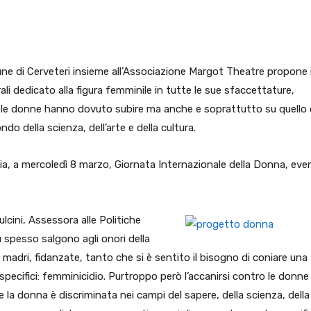
pp
Facebook
Pinterest
Linkedin
mune di Cerveteri insieme all’Associazione Margot Theatre propone i
ali dedicato alla figura femminile in tutte le sue sfaccettature,
i le donne hanno dovuto subire ma anche e soprattutto su quello
do della scienza, dell’arte e della cultura.
ia, a mercoledì 8 marzo, Giornata Internazionale della Donna, eve
lcini, Assessora alle Politiche
ù spesso salgono agli onori della
madri, fidanzate, tanto che si è sentito il bisogno di coniare una
 specifici: femminicidio. Purtroppo però l’accanirsi contro le donne
 la donna è discriminata nei campi del sapere, della scienza, della