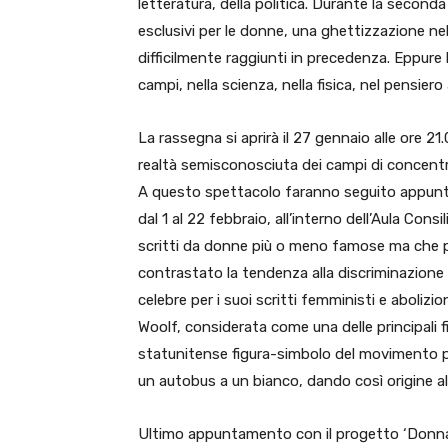
letteratura, della politica. Durante la secon
esclusivi per le donne, una ghettizzazione nel
difficilmente raggiunti in precedenza. Eppure
campi, nella scienza, nella fisica, nel pensiero 
La rassegna si aprirà il 27 gennaio alle ore 2
realtà semisconosciuta dei campi di concen
A questo spettacolo faranno seguito appunta
dal 1 al 22 febbraio, all’interno dell’Aula Cons
scritti da donne più o meno famose ma che p
contrastato la tendenza alla discriminazione d
celebre per i suoi scritti femministi e abolizi
Woolf, considerata come una delle principali f
statunitense figura-simbolo del movimento per i
un autobus a un bianco, dando così origine 
Ultimo appuntamento con il progetto ‘Donna’,