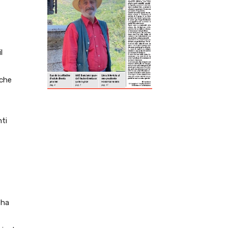
ReddIt
Tumblr
Telegram
Viber
l
 che
nti
 ha