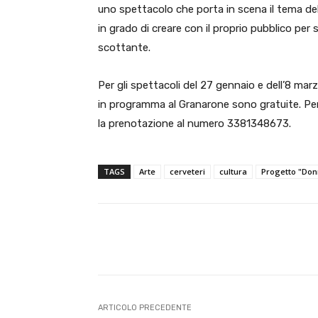
uno spettacolo che porta in scena il tema del 
in grado di creare con il proprio pubblico per
scottante.
Per gli spettacoli del 27 gennaio e dell’8 mar
in programma al Granarone sono gratuite. Per tu
la prenotazione al numero 3381348673.
TAGS
Arte
cerveteri
cultura
Progetto "Don
E-mail
Condividere
ARTICOLO PRECEDENTE