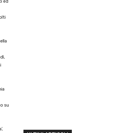
ci ed
lti
ella
dì,
i
nia
to su
’,