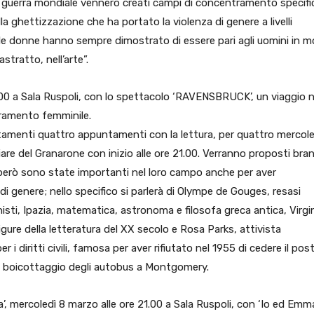
da guerra mondiale vennero creati campi di concentramento specifi
la ghettizzazione che ha portato la violenza di genere a livelli
 le donne hanno sempre dimostrato di essere pari agli uomini in mo
astratto, nell’arte”.
1.00 a Sala Ruspoli, con lo spettacolo ‘RAVENSBRUCK’, un viaggio n
tramento femminile.
menti quattro appuntamenti con la lettura, per quattro mercole
iliare del Granarone con inizio alle ore 21.00. Verranno proposti bran
erò sono state importanti nel loro campo anche per aver
i genere; nello specifico si parlerà di Olympe de Gouges, resasi
onisti, Ipazia, matematica, astronoma e filosofa greca antica, Virgi
igure della letteratura del XX secolo e Rosa Parks, attivista
 diritti civili, famosa per aver rifiutato nel 1955 di cedere il pos
al boicottaggio degli autobus a Montgomery.
 mercoledì 8 marzo alle ore 21.00 a Sala Ruspoli, con ‘Io ed Emma