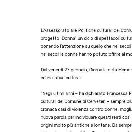
E-mail
X
WhatsA
L’Assessorato alle Politiche culturali del Co
progetto ‘Donna’, un ciclo di spettacoli cultur
ponendo l’attenzione su quello che nei secol
nei secoli le donne hanno potuto offrire al mon
Dal venerdì 27 gennaio, Giornata della Memor
ed iniziative culturali.
“Negli ultimi anni – ha dichiarato Francesca Pu
culturali del Comune di Cerveteri – sempre pi
cronaca casi di violenza contro donne, mogli, 
nuova parola per individuare questi reati così
origini molto più antiche e lontane. Da sempre