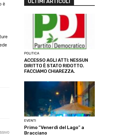
ULTIMI ARTICOLI
o è
ture
iede
POLITICA
ACCESSO AGLI ATTI: NESSUN
DIRITTO È STATO RIDOTTO.
FACCIAMO CHIAREZZA.
Linkedin
ReddIt
Tumblr
Te
EVENTI
Primo “Venerdì del Lago” a
Bracciano
SSIVO