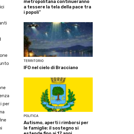
metropolitana continueranno
ici
a tessere la tela della pace tra
i popoli”
anti
d
ione
TERRITORIO
punto
IFO nel cielo di Bracciano
one
tenza
i per
oma
POLITICA
fine
Autismo, aperti i rimborsi per
ni
le famiglie: il sostegno si
estende fino ai 17 anni