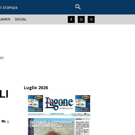
ti stampa
LAIMER
SOCIAL
O".
Luglio 2026
LI
0