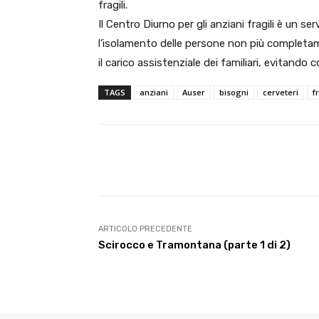
fragili.
Il Centro Diurno per gli anziani fragili è un s
l’isolamento delle persone non più completame
il carico assistenziale dei familiari, evitan
TAGS
anziani
Auser
bisogni
cerveteri
f
E-mail
Condividere
ARTICOLO PRECEDENTE
Scirocco e Tramontana (parte 1 di 2)