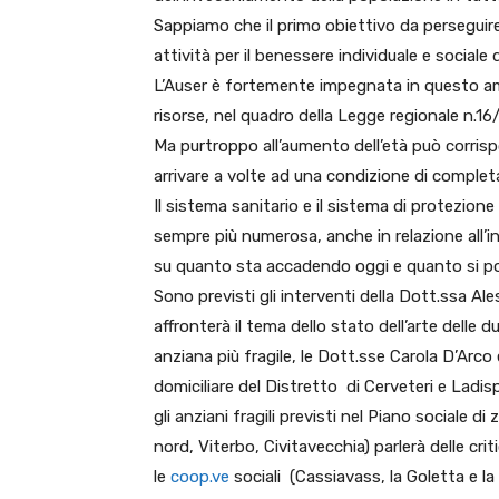
Sappiamo che il primo obiettivo da perseguire
attività per il benessere individuale e social
L’Auser è fortemente impegnata in questo amb
risorse, nel quadro della Legge regionale n.16
Ma purtroppo all’aumento dell’età può corrisp
arrivare a volte ad una condizione di complet
Il sistema sanitario e il sistema di protezion
sempre più numerosa, anche in relazione all’i
su quanto sta accadendo oggi e quanto si p
Sono previsti gli interventi della Dott.ssa Al
affronterà il tema dello stato dell’arte delle
anziana più fragile, le Dott.sse Carola D’Arco 
domiciliare del Distretto di Cerveteri e Ladispo
gli anziani fragili previsti nel Piano sociale 
nord, Viterbo, Civitavecchia) parlerà delle cri
le
coop.ve
sociali (Cassiavass, la Goletta e la