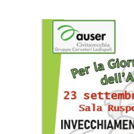
E-mail
X
WhatsA