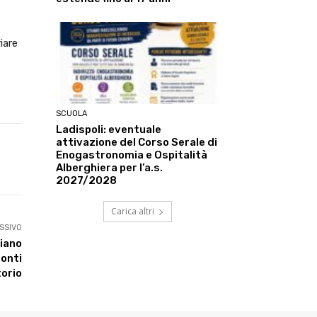
iare
SCUOLA
Ladispoli: eventuale
attivazione del Corso Serale di
Enogastronomia e Ospitalità
Linkedin
ReddIt
Tumblr
Te
Alberghiera per l’a.s.
2027/2028
Carica altri
SSIVO
ciano
Monti
torio