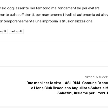
ervizio oggi assente nel territorio ma fondamentale per evitare
nte autosufficienti, per mantenerne i livelli di autonomia ed allev
do contemporaneamente una impropria istituzionalizzazione.
ragili
ladispoli
X
WhatsApp
Facebook
Pinterest
ARTICOLO SUCCE
Due mani per la vita – ASL RM4, Comune Brac
e Lions Club Bracciano Anguillara Sabazia 
Sabatini, insieme per il terri