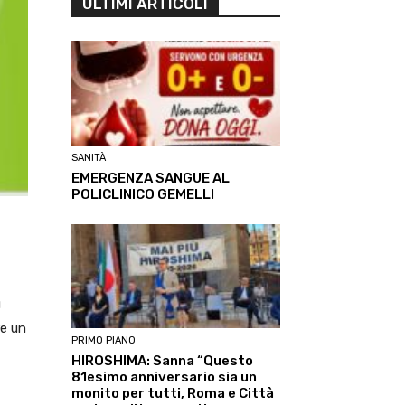
ULTIMI ARTICOLI
SANITÀ
EMERGENZA SANGUE AL
POLICLINICO GEMELLI
ù
re un
PRIMO PIANO
HIROSHIMA: Sanna “Questo
81esimo anniversario sia un
monito per tutti, Roma e Città