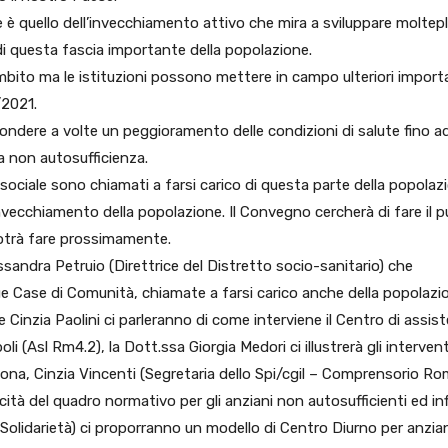
 è quello dell’invecchiamento attivo che mira a sviluppare moltepl
e di questa fascia importante della popolazione.
ito ma le istituzioni possono mettere in campo ulteriori import
/2021.
ondere a volte un peggioramento delle condizioni di salute fino a
a non autosufficienza.
e sociale sono chiamati a farsi carico di questa parte della popolaz
nvecchiamento della popolazione. Il Convegno cercherà di fare il 
otrà fare prossimamente.
essandra Petruio (Direttrice del Distretto socio-sanitario) che
 due Case di Comunità, chiamate a farsi carico anche della popolazi
e Cinzia Paolini ci parleranno di come interviene il Centro di assis
li (Asl Rm4.2), la Dott.ssa Giorgia Medori ci illustrerà gli intervent
di zona, Cinzia Vincenti (Segretaria dello Spi/cgil – Comprensorio R
ticità del quadro normativo per gli anziani non autosufficienti ed in
 Solidarietà) ci proporranno un modello di Centro Diurno per anzia