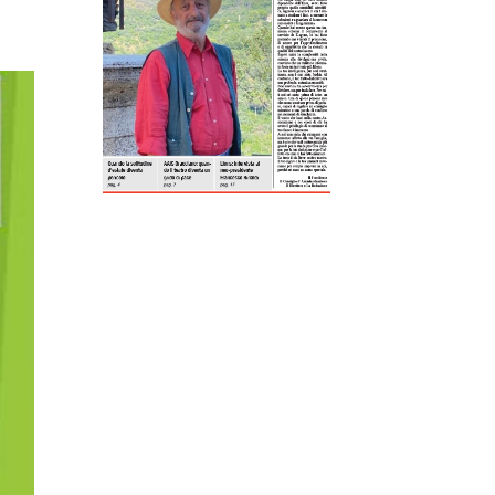
ReddIt
Tumblr
Telegram
Viber