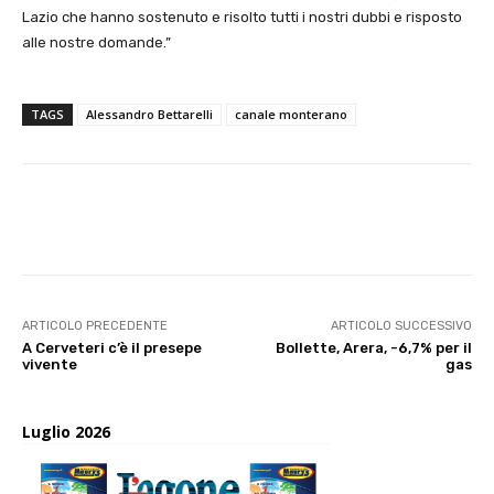
Lazio che hanno sostenuto e risolto tutti i nostri dubbi e risposto
alle nostre domande.”
TAGS
Alessandro Bettarelli
canale monterano
E-mail
X
WhatsApp
Face
ARTICOLO PRECEDENTE
ARTICOLO SUCCESSIVO
A Cerveteri c’è il presepe
Bollette, Arera, -6,7% per il
vivente
gas
Luglio 2026