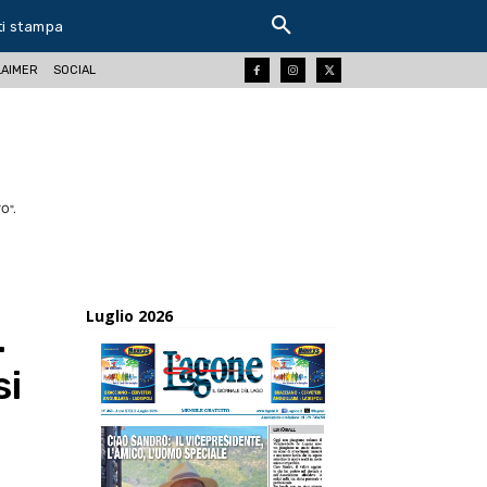
ti stampa
LAIMER
SOCIAL
O".
Luglio 2026
.
si