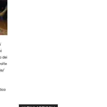
i
vi
o dei
volte
ia/
tico