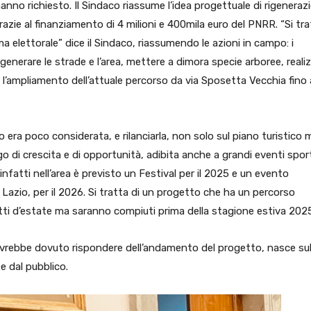
’hanno richiesto. Il Sindaco riassume l’idea progettuale di rigeneraz
azie al finanziamento di 4 milioni e 400mila euro del PNRR. “Si tra
elettorale” dice il Sindaco, riassumendo le azioni in campo: i
igenerare le strade e l’area, mettere a dimora specie arboree, reali
i, l’ampliamento dell’attuale percorso da via Sposetta Vecchia fino 
 era poco considerata, e rilanciarla, non solo sul piano turistico 
 di crescita e di opportunità, adibita anche a grandi eventi sport
infatti nell’area è previsto un Festival per il 2025 e un evento
 Lazio, per il 2026. Si tratta di un progetto che ha un percorso
otti d’estate ma saranno compiuti prima della stagione estiva 202
 avrebbe dovuto rispondere dell’andamento del progetto, nasce su
e dal pubblico.