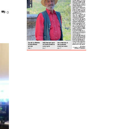
0
ReddIt
Tumblr
Telegram
Viber