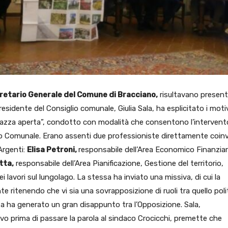
gretario Generale del Comune di Bracciano,
risultavano present
 presidente del Consiglio comunale, Giulia Sala, ha esplicitato i moti
piazza aperta”, condotto con modalità che consentono l’intervent
to Comunale. Erano assenti due professioniste direttamente coin
Argenti:
Elisa Petroni,
responsabile dell’Area Economico Finanziar
tta,
responsabile dell’Area Pianificazione, Gestione del territorio,
 lavori sul lungolago. La stessa ha inviato una missiva, di cui la
e ritenendo che vi sia una sovrapposizione di ruoli tra quello poli
za ha generato un gran disappunto tra l’Opposizione. Sala,
vo prima di passare la parola al sindaco Crocicchi, premette che