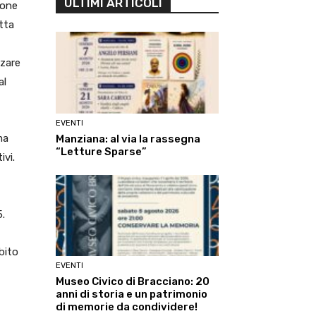
ULTIMI ARTICOLI
ione
tta
zzare
al
EVENTI
ma
Manziana: al via la rassegna
“Letture Sparse”
ivi.
5.
bito
EVENTI
Museo Civico di Bracciano: 20
anni di storia e un patrimonio
di memorie da condividere!