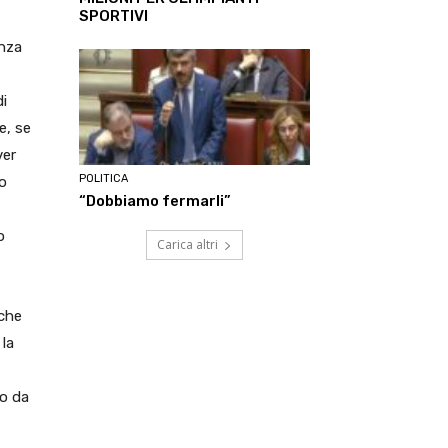
SPORTIVI
nza
di
e, se
ver
POLITICA
io
“Dobbiamo fermarli”
o
Carica altri
 che
 la
do da