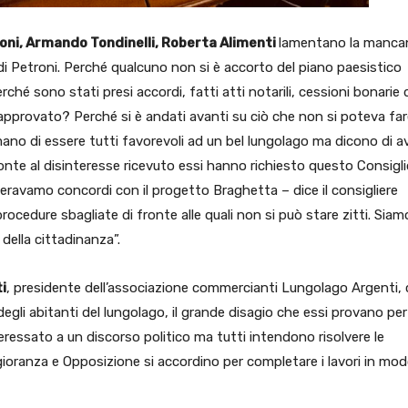
cioni, Armando Tondinelli, Roberta Alimenti
lamentano la manca
di Petroni. Perché qualcuno non si è accorto del piano paesistico
rché sono stati presi accordi, fatti atti notarili, cessioni bonarie 
 approvato? Perché si è andati avanti su ciò che non si poteva far
ano di essere tutti favorevoli ad un bel lungolago ma dicono di a
fronte al disinteresse ricevuto essi hanno richiesto questo Consigl
eravamo concordi con il progetto Braghetta – dice il consigliere
ocedure sbagliate di fronte alle quali non si può stare zitti. Siam
della cittadinanza”.
i
, presidente dell’associazione commercianti Lungolago Argenti,
li abitanti del lungolago, il grande disagio che essi provano per
ressato a un discorso politico ma tutti intendono risolvere le
ioranza e Opposizione si accordino per completare i lavori in mo