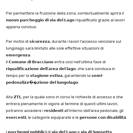
Per permettere la fruizione della zona, contestualmente aprirà il
𝗻𝘂𝗼𝘃𝗼 𝗽𝗮𝗿𝗰𝗵𝗲𝗴𝗴𝗶𝗼 𝗱𝗶 𝘃𝗶𝗮 𝗱𝗲𝗹 𝗟𝗮𝗴𝗼 riqualificato grazie ai lavori
appena conclusi.
Per motivi di 𝘀𝗶𝗰𝘂𝗿𝗲𝘇𝘇𝗮, durante i lavori l’accesso veicolare sul
lungolago sarà limitato alle sole effettive situazioni di
𝗲𝗺𝗲𝗿𝗴𝗲𝗻𝘇𝗮.
Il 𝗖𝗼𝗺𝘂𝗻𝗲 𝗱𝗶 𝗕𝗿𝗮𝗰𝗰𝗶𝗮𝗻𝗼 entra così nell’ultima fase di
𝗿𝗶𝗾𝘂𝗮𝗹𝗶𝗳𝗶𝗰𝗮𝘇𝗶𝗼𝗻
𝗲 𝗱𝗲𝗹𝗹’𝗮𝗿𝗲𝗮 𝗱𝗲𝗹 𝗹𝗮𝗴𝗼, che sarà conclusa in
tempo per la 𝘀𝘁𝗮𝗴𝗶𝗼𝗻𝗲 𝗲𝘀𝘁𝗶𝘃𝗮, garantendo la 𝘀𝗲𝗺𝗶-
𝗽𝗲𝗱𝗼𝗻𝗮𝗹𝗶𝘇𝘇�
�𝘇𝗶𝗼𝗻𝗲 𝗱𝗲𝗹 𝗹𝘂𝗻𝗴𝗼𝗹𝗮𝗴𝗼.
Alla 𝗭𝗧𝗟, per la quale sono in corso le richieste di accesso e che
entrerà pienamente in vigore al termine di questi ultimi lavori,
potranno accedere i 𝗿𝗲𝘀𝗶𝗱𝗲𝗻𝘁𝗶 all’interno dell’area pedonale, gli
𝗲𝘀𝗲𝗿𝗰𝗲𝗻𝘁𝗶, le categorie equiparate e le 𝗽𝗲𝗿𝘀𝗼𝗻𝗲 𝗰𝗼𝗻 𝗱𝗶𝘀𝗮𝗯𝗶𝗹𝗶𝘁𝗮̀.
I 𝗽𝗮𝗿𝗰𝗵𝗲𝗴𝗴𝗶 𝗽𝘂𝗯𝗯𝗹𝗶𝗰𝗶 di 𝘃𝗶𝗮 𝗱𝗲𝗹 𝗟𝗮𝗴𝗼 e 𝘃𝗶𝗮 𝗱𝗶 𝗦𝗽𝗼𝘀𝗲𝘁𝘁𝗮