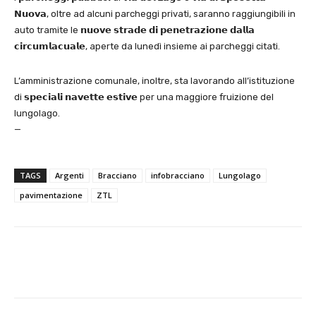
𝗡𝘂𝗼𝘃𝗮, oltre ad alcuni parcheggi privati, saranno raggiungibili in
auto tramite le 𝗻𝘂𝗼𝘃𝗲 𝘀𝘁𝗿𝗮𝗱𝗲 𝗱𝗶 𝗽𝗲𝗻𝗲𝘁𝗿𝗮𝘇𝗶𝗼𝗻𝗲 𝗱𝗮𝗹𝗹𝗮
𝗰𝗶𝗿𝗰𝘂𝗺𝗹𝗮𝗰𝘂𝗮𝗹𝗲, aperte da lunedì insieme ai parcheggi citati.
L’amministrazione comunale, inoltre, sta lavorando all’istituzione
di 𝘀𝗽𝗲𝗰𝗶𝗮𝗹𝗶 𝗻𝗮𝘃𝗲𝘁𝘁𝗲 𝗲𝘀𝘁𝗶𝘃𝗲 per una maggiore fruizione del
lungolago.
—
TAGS
Argenti
Bracciano
infobracciano
Lungolago
pavimentazione
ZTL
E-mail
X
WhatsApp
Face