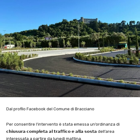
Dal profilo Facebook del Comune di Bracciano
Per consentire l’intervento è stata emessa un’ordinanza di
𝗰𝗵𝗶𝘂𝘀𝘂𝗿𝗮 𝗰𝗼𝗺𝗽𝗹𝗲𝘁𝗮 𝗮𝗹 𝘁𝗿𝗮𝗳𝗳𝗶𝗰𝗼 𝗲 𝗮𝗹𝗹𝗮 𝘀𝗼𝘀𝘁𝗮 dell’area
interessata a partire da lunedì mattina.