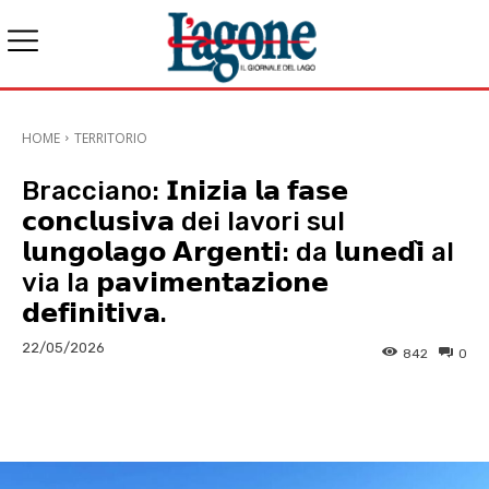
HOME
TERRITORIO
Bracciano: 𝗜𝗻𝗶𝘇𝗶𝗮 𝗹𝗮 𝗳𝗮𝘀𝗲
𝗰𝗼𝗻𝗰𝗹𝘂𝘀𝗶𝘃𝗮 dei lavori sul
𝗹𝘂𝗻𝗴𝗼𝗹𝗮𝗴𝗼 𝗔𝗿𝗴𝗲𝗻𝘁𝗶: da 𝗹𝘂𝗻𝗲𝗱𝗶̀ al
via la 𝗽𝗮𝘃𝗶𝗺𝗲𝗻𝘁𝗮𝘇𝗶𝗼𝗻𝗲
𝗱𝗲𝗳𝗶𝗻𝗶𝘁𝗶𝘃𝗮.
22/05/2026
842
0
E-mail
X
WhatsApp
Face