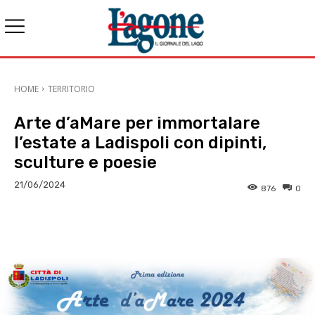
HOME
TERRITORIO
Arte d’aMare per immortalare
l’estate a Ladispoli con dipinti,
sculture e poesie
21/06/2024
876
0
E-mail
X
WhatsApp
Face