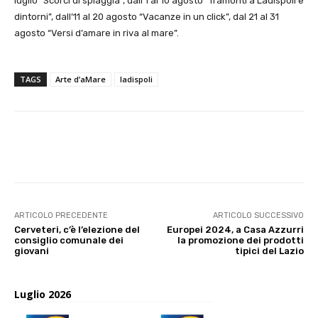
luglio “Scorci di spiaggia”, dall’1 al 10 agosto “Tramonti a Ladispoli e
dintorni”, dall’11 al 20 agosto “Vacanze in un click”, dal 21 al 31
agosto “Versi d’amare in riva al mare”.
TAGS
Arte d’aMare
ladispoli
E-mail
X
WhatsApp
Face
ARTICOLO PRECEDENTE
ARTICOLO SUCCESSIVO
Cerveteri, c’è l’elezione del
Europei 2024, a Casa Azzurri
consiglio comunale dei
la promozione dei prodotti
giovani
tipici del Lazio
Luglio 2026