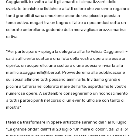
Caggianelli, è rivolta a tutti gli amanti e i simpatizzanti delle
svariate tecniche artistiche e a tutti coloro che vorranno regalarci
tanti granelli di sana emozione creando una piccola poesia a
tema estivo, magari tra un bagno e l’altro o riposandosi sotto un
colorato ombrellone, godendo della meravigliosa brezza marina
estiva.
“Per partecipare – spiega la delegata all’arte Felicia Caggianelli –
sarà sufficiente scattare una foto della vostra opera sia essa un
dipinto, un acquerello, una scultura o una poesia e inviarla alla
mail licia.caggianelli@libero.it. Provvederemo alla pubblicazione
sui social affinchè tutti possano ammirarle. Invitiamo grandi e
piccini a tuffarsi nel colorato mare dell’arte, aspettiamo le vostre
numerose opere. A settembre consegneremo un riconoscimento
a tutti i partecipanti nel corso di un evento ufficiale con tanto di
mostra”.
I temi da trasformare in opere artistiche saranno dal 1 al 10 luglio
“La grande onda”, dall’11 al 20 luglio “Un mare di colori”, dal 21 al 31