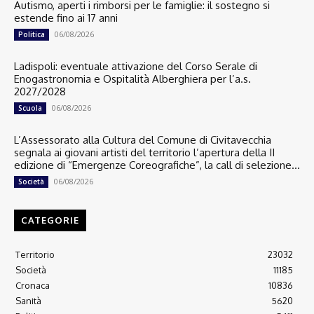
Autismo, aperti i rimborsi per le famiglie: il sostegno si
estende fino ai 17 anni
06/08/2026
Politica
Ladispoli: eventuale attivazione del Corso Serale di
Enogastronomia e Ospitalità Alberghiera per l’a.s.
2027/2028
06/08/2026
Scuola
L’Assessorato alla Cultura del Comune di Civitavecchia
segnala ai giovani artisti del territorio l’apertura della II
edizione di “Emergenze Coreografiche”, la call di selezione...
06/08/2026
Società
CATEGORIE
Territorio
23032
Società
11185
Cronaca
10836
Sanità
5620