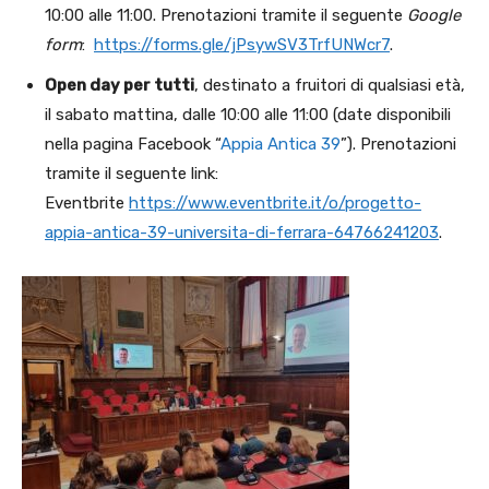
10:00 alle 11:00. Prenotazioni tramite il seguente
Google
form
:
https://forms.gle/jPsywSV3TrfUNWcr7
.
Open day per tutti
, destinato a fruitori di qualsiasi età,
il sabato mattina, dalle 10:00 alle 11:00 (date disponibili
nella pagina Facebook “
Appia Antica 39
”). Prenotazioni
tramite il seguente link:
Eventbrite
https://www.eventbrite.it/o/progetto-
appia-antica-39-universita-di-ferrara-64766241203
.