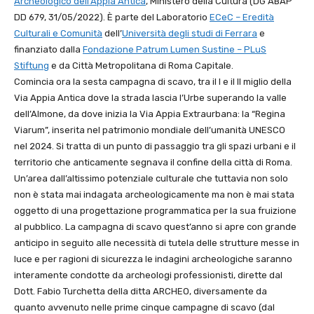
Archeologico dell’Appia Antica
, Ministero della Cultura (DG ABAP
DD 679, 31/05/2022). È parte del Laboratorio
ECeC – Eredità
Culturali e Comunità
dell’
Università degli studi di Ferrara
e
finanziato dalla
Fondazione Patrum Lumen Sustine – PLuS
Stiftung
e da Città Metropolitana di Roma Capitale.
Comincia ora la sesta campagna di scavo, tra il I e il II miglio della
Via Appia Antica dove la strada lascia l’Urbe superando la valle
dell’Almone, da dove inizia la Via Appia Extraurbana: la “Regina
Viarum”, inserita nel patrimonio mondiale dell’umanità UNESCO
nel 2024. Si tratta di un punto di passaggio tra gli spazi urbani e il
territorio che anticamente segnava il confine della città di Roma.
Un’area dall’altissimo potenziale culturale che tuttavia non solo
non è stata mai indagata archeologicamente ma non è mai stata
oggetto di una progettazione programmatica per la sua fruizione
al pubblico. La campagna di scavo quest’anno si apre con grande
anticipo in seguito alle necessità di tutela delle strutture messe in
luce e per ragioni di sicurezza le indagini archeologiche saranno
interamente condotte da archeologi professionisti, dirette dal
Dott. Fabio Turchetta della ditta ARCHEO, diversamente da
quanto avvenuto nelle prime cinque campagne di scavo (dal