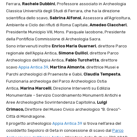
Ferrara,
Rachele Dubbini
, Professore associato in Archeologia
Classica Università degli Studi di Ferrara, che ha la direzione
scientifica dello scavo,
Sabrina Alfonsi
, Assessora all’Agricoltura,
Ambiente e Ciclo dei rifiuti di Roma Capitale,
Amedeo Ciaccheri
,
Presidente Municipio VIII, Mons. Pasquale Iacobone, Presidente
della Pontificia Commissione di Archeologia Sacra.
Sono intervenuti inoltre
Enrico Maria Guarneri
, direttore Parco
regionale dell’Appia Antica,
Simone Quilici
, direttore Parco
Archeologico dell’Appia Antica,
Fabio Turchetta
, direttore
scavo
Appia Antica 39
,
Martina Almonte
, direttrice Musei e
Parchi archeologici di Praeneste e Gabii,
Claudia Tempesta
,
Funzionaria archeologa del Parco Archeologico Ostia
Antica,
Marina Marcelli
, Direzione Interventi su Edilizia
Monumentale – Servizio Coordinamento Monumenti Antichi e
Aree Archeologiche Sovrintendenza Capitolina,
Luigi
Crimaco,
Direttore del Museo Civico archeologico “B. Greco”-
Città di Mondragone.
Il progetto archeologico
Appia Antica 39
si trova nell’area del
cosiddetto Sepolcro di Geta in concessione di scavo dal
Parco