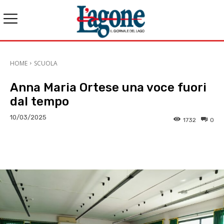
HOME
SCUOLA
Anna Maria Ortese una voce fuori
dal tempo
10/03/2025
1732
0
E-mail
X
WhatsApp
Face