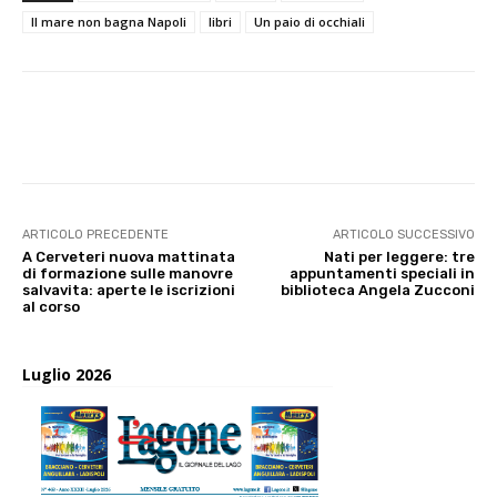
Il mare non bagna Napoli
libri
Un paio di occhiali
E-mail
X
WhatsApp
Face
ARTICOLO PRECEDENTE
ARTICOLO SUCCESSIVO
A Cerveteri nuova mattinata
Nati per leggere: tre
di formazione sulle manovre
appuntamenti speciali in
salvavita: aperte le iscrizioni
biblioteca Angela Zucconi
al corso
Luglio 2026