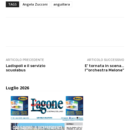
TAGS
Angela Zucconi
anguillara
E-mail
X
WhatsApp
Face
ARTICOLO PRECEDENTE
ARTICOLO SUCCESSIVO
Ladispoli e il servizio
E’ tornata in scena…
scuolabus
l'”orchestra Melone”
Luglio 2026