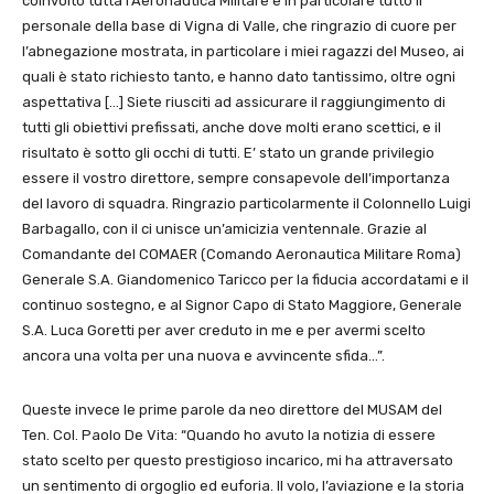
coinvolto tutta l’Aeronautica Militare e in particolare tutto il
personale della base di Vigna di Valle, che ringrazio di cuore per
l’abnegazione mostrata, in particolare i miei ragazzi del Museo, ai
quali è stato richiesto tanto, e hanno dato tantissimo, oltre ogni
aspettativa […] Siete riusciti ad assicurare il raggiungimento di
tutti gli obiettivi prefissati, anche dove molti erano scettici, e il
risultato è sotto gli occhi di tutti. E’ stato un grande privilegio
essere il vostro direttore, sempre consapevole dell’importanza
del lavoro di squadra. Ringrazio particolarmente il Colonnello Luigi
Barbagallo, con il ci unisce un’amicizia ventennale. Grazie al
Comandante del COMAER (Comando Aeronautica Militare Roma)
Generale S.A. Giandomenico Taricco per la fiducia accordatami e il
continuo sostegno, e al Signor Capo di Stato Maggiore, Generale
S.A. Luca Goretti per aver creduto in me e per avermi scelto
ancora una volta per una nuova e avvincente sfida…”.
Queste invece le prime parole da neo direttore del MUSAM del
Ten. Col. Paolo De Vita: “Quando ho avuto la notizia di essere
stato scelto per questo prestigioso incarico, mi ha attraversato
un sentimento di orgoglio ed euforia. Il volo, l’aviazione e la storia