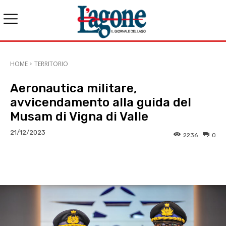
HOME
TERRITORIO
Aeronautica militare,
avvicendamento alla guida del
Musam di Vigna di Valle
21/12/2023
2236
0
E-mail
X
WhatsApp
Face