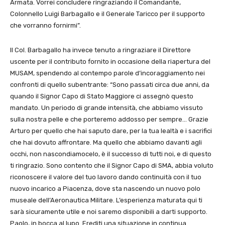
Armata. Vorrei concludere ringraziando il Comandante,
Colonnello Luigi Barbagallo e il Generale Taricco per il supporto
che vorranno fornirmi”.
Il Col. Barbagallo ha invece tenuto a ringraziare il Direttore
uscente per il contributo fornito in occasione della riapertura del
MUSAM, spendendo al contempo parole d’incoraggiamento nei
confronti di quello subentrante: “Sono passati circa due anni, da
quando il Signor Capo di Stato Maggiore ci assegnò questo
mandato. Un periodo di grande intensità, che abbiamo vissuto
sulla nostra pelle e che porteremo addosso per sempre… Grazie
Arturo per quello che hai saputo dare, per la tua lealtà e i sacrifici
che hai dovuto affrontare. Ma quello che abbiamo davanti agli
occhi, non nascondiamocelo, è il successo di tutti noi, e di questo
ti ringrazio. Sono contento che il Signor Capo di SMA, abbia voluto
riconoscere il valore del tuo lavoro dando continuità con il tuo
nuovo incarico a Piacenza, dove sta nascendo un nuovo polo
museale dell’Aeronautica Militare. L’esperienza maturata qui ti
sarà sicuramente utile e noi saremo disponibili a darti supporto.
Paolo, in bocca al lupo. Erediti una situazione in continua