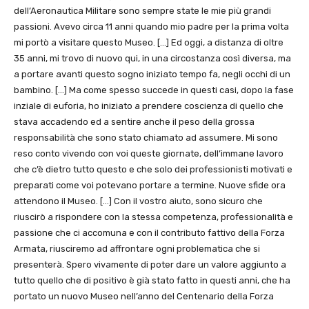
dell’Aeronautica Militare sono sempre state le mie più grandi
passioni. Avevo circa 11 anni quando mio padre per la prima volta
mi portò a visitare questo Museo. […] Ed oggi, a distanza di oltre
35 anni, mi trovo di nuovo qui, in una circostanza così diversa, ma
a portare avanti questo sogno iniziato tempo fa, negli occhi di un
bambino. […] Ma come spesso succede in questi casi, dopo la fase
inziale di euforia, ho iniziato a prendere coscienza di quello che
stava accadendo ed a sentire anche il peso della grossa
responsabilità che sono stato chiamato ad assumere. Mi sono
reso conto vivendo con voi queste giornate, dell’immane lavoro
che c’è dietro tutto questo e che solo dei professionisti motivati e
preparati come voi potevano portare a termine. Nuove sfide ora
attendono il Museo. […] Con il vostro aiuto, sono sicuro che
riuscirò a rispondere con la stessa competenza, professionalità e
passione che ci accomuna e con il contributo fattivo della Forza
Armata, riusciremo ad affrontare ogni problematica che si
presenterà. Spero vivamente di poter dare un valore aggiunto a
tutto quello che di positivo è già stato fatto in questi anni, che ha
portato un nuovo Museo nell’anno del Centenario della Forza