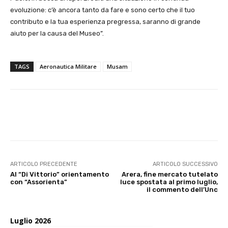
evoluzione: c’è ancora tanto da fare e sono certo che il tuo
contributo e la tua esperienza pregressa, saranno di grande
aiuto per la causa del Museo”.
TAGS
Aeronautica Militare
Musam
E-mail
X
WhatsApp
Face
ARTICOLO PRECEDENTE
ARTICOLO SUCCESSIVO
Al “Di Vittorio” orientamento
Arera, fine mercato tutelato
con “Assorienta”
luce spostata al primo luglio,
il commento dell’Unc
Luglio 2026