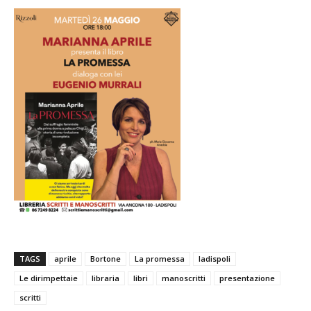
TAGS
aprile
Bortone
La promessa
ladispoli
Le dirimpettaie
libraria
libri
manoscritti
presentazione
scritti