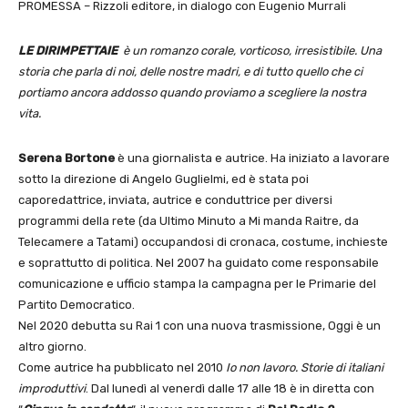
PROMESSA – Rizzoli editore, in dialogo con Eugenio Murrali
LE DIRIMPETTAIE
è un romanzo corale, vorticoso, irresistibile. Una
storia che parla di noi, delle nostre madri, e di tutto quello che ci
portiamo ancora addosso quando proviamo a scegliere la nostra
vita.
Serena Bortone
è una giornalista e autrice. Ha iniziato a lavorare
sotto la direzione di Angelo Guglielmi, ed è stata poi
caporedattrice, inviata, autrice e conduttrice per diversi
programmi della rete (da Ultimo Minuto a Mi manda Raitre, da
Telecamere a Tatami) occupandosi di cronaca, costume, inchieste
e soprattutto di politica. Nel 2007 ha guidato come responsabile
comunicazione e ufficio stampa la campagna per le Primarie del
Partito Democratico.
Nel 2020 debutta su Rai 1 con una nuova trasmissione, Oggi è un
altro giorno.
Come autrice ha pubblicato nel 2010
Io non lavoro. Storie di italiani
improduttivi
. Dal lunedì al venerdì dalle 17 alle 18 è in diretta con