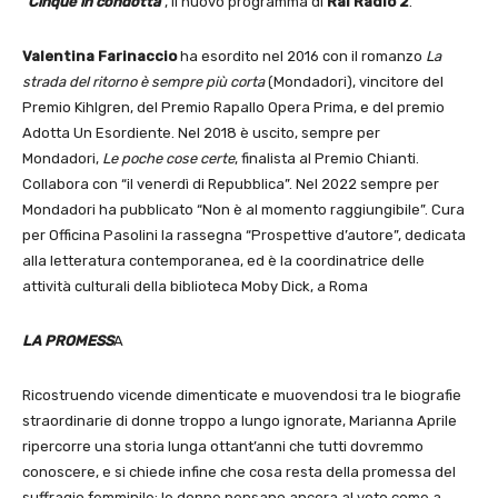
“
Cinque in condotta
“, il nuovo programma di
Rai Radio 2
.
Valentina Farinaccio
ha esordito nel 2016 con il romanzo
La
strada del ritorno è sempre più corta
(Mondadori), vincitore del
Premio Kihlgren, del Premio Rapallo Opera Prima, e del premio
Adotta Un Esordiente. Nel 2018 è uscito, sempre per
Mondadori,
Le poche cose certe
, finalista al Premio Chianti.
Collabora con “il venerdì di Repubblica”. Nel 2022 sempre per
Mondadori ha pubblicato “Non è al momento raggiungibile”. Cura
per Officina Pasolini la rassegna “Prospettive d’autore”, dedicata
alla letteratura contemporanea, ed è la coordinatrice delle
attività culturali della biblioteca Moby Dick, a Roma
LA PROMESS
A
Ricostruendo vicende dimenticate e muovendosi tra le biografie
straordinarie di donne troppo a lungo ignorate, Marianna Aprile
ripercorre una storia lunga ottant’anni che tutti dovremmo
conoscere, e si chiede infine che cosa resta della promessa del
suffragio femminile: le donne pensano ancora al voto come a