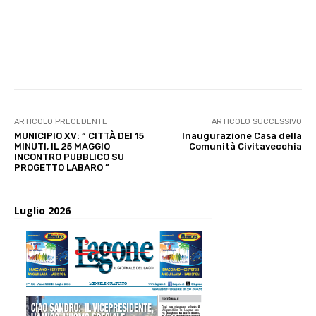
E-mail
X
WhatsApp
Face
ARTICOLO PRECEDENTE
ARTICOLO SUCCESSIVO
MUNICIPIO XV: “ CITTÀ DEI 15
Inaugurazione Casa della
MINUTI, IL 25 MAGGIO
Comunità Civitavecchia
INCONTRO PUBBLICO SU
PROGETTO LABARO ”
Luglio 2026