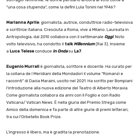
“una cosa stupenda”, come la definì Lula Tonini nel 1946?
Marianna Aprile
: giornalista, autrice, conduttrice radio-televisiva
e scrittrice italiana. Cresciuta a Roma, vive a Milano. Laureata in
Antropologia, dal 2010 collabora con il settimanale
Oggi
. Noto
volto televisivo, ha condotto il
talk
Millennium
(Rai 3). Insieme
a
Luca Telese
conduce
In Onda
su
La7
.
Eugenio Murrali
è giornalista, scrittore e docente. Ha curato per
la collana de I Meridiani della Mondadori il volume “Romanzi e
racconti” di Dacia Maraini, uscito nel 2021. Ha scritto per Bompiani
l’introduzione alla nuova edizione del Teatro di Alberto Moravia.
Come giornalista collabora da anni con Il Foglio e con Radio
Vaticana/ Vatican News. È nella giuria del Premio Strega come
Amico della domenica e fa parte di altre giurie di premi letterari,
tra cui l’Orbetello Book Prize.
L’ingresso è libero, ma è gradita la prenotazione.