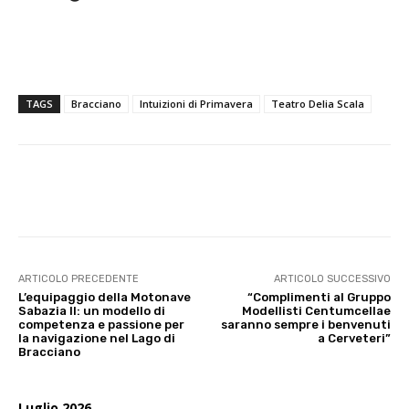
TAGS
Bracciano
Intuizioni di Primavera
Teatro Delia Scala
E-mail
X
WhatsApp
Face
ARTICOLO PRECEDENTE
ARTICOLO SUCCESSIVO
L’equipaggio della Motonave
“Complimenti al Gruppo
Sabazia II: un modello di
Modellisti Centumcellae
competenza e passione per
saranno sempre i benvenuti
la navigazione nel Lago di
a Cerveteri”
Bracciano
Luglio 2026