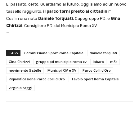
E’ passato, certo. Guardiamo al futuro. Oggi siamo ad un nuovo
tassello raggiunto:
il parco torni presto ai cittadini
.”
Così in una nota
Daniele Torquati
, Capogruppo PD, e
Gina
Chirizzi
, Consigliere PD, del Municipio Roma XV.
—
TAGS
Commissione Sport Roma Capitale
daniele torquati
Gina Chirizzi
gruppo pd municipio roma xv
labaro
m5s
movimento 5 stelle
Municipi XIV e XV
Parco Colli d’Oro
Riqualificazione Parco Colli d’Oro
Tavolo Sport Roma Capitale
virginia raggi
E-mail
X
WhatsApp
Face