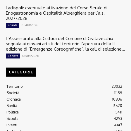
Ladispoli: eventuale attivazione del Corso Serale di
Enogastronomia e Ospitalità Alberghiera per l’a.s.
2027/2028
06/08/2026
Scuola
L’Assessorato alla Cultura del Comune di Civitavecchia
segnala ai giovani artisti del territorio l’apertura della II
edizione di “Emergenze Coreografiche”, la call di selezione...
06/08/2026
Società
CATEGORIE
Territorio
23032
Società
11185
Cronaca
10836
Sanità
5620
Politica
5411
Scuola
4293
Eventi
4143