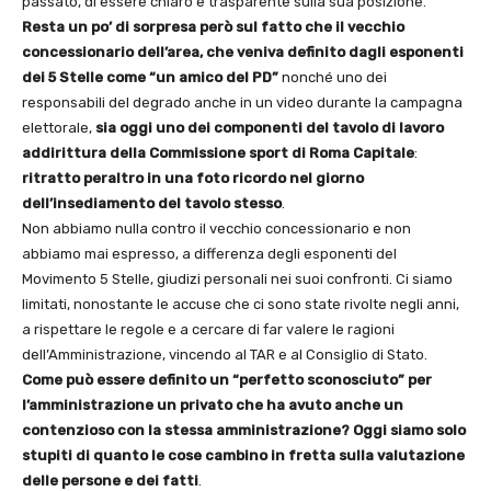
passato, di essere chiaro e trasparente sulla sua posizione.
Resta un po’ di sorpresa però sul fatto che
il vecchio
concessionario dell’area, che veniva definito dagli esponenti
dei 5 Stelle come “un amico del PD”
nonché uno dei
responsabili del degrado anche in un video durante la campagna
elettorale,
sia oggi uno dei componenti del tavolo di lavoro
addirittura della Commissione sport di Roma Capitale
:
ritratto peraltro in una foto ricordo nel giorno
dell’insediamento del tavolo stesso
.
Non abbiamo nulla contro il vecchio concessionario e non
abbiamo mai espresso, a differenza degli esponenti del
Movimento 5 Stelle, giudizi personali nei suoi confronti. Ci siamo
limitati, nonostante le accuse che ci sono state rivolte negli anni,
a rispettare le regole e a cercare di far valere le ragioni
dell’Amministrazione, vincendo al TAR e al Consiglio di Stato.
Come può essere definito un “perfetto sconosciuto” per
l’amministrazione un privato che ha avuto anche un
contenzioso con la stessa amministrazione? Oggi siamo solo
stupiti di quanto le cose cambino in fretta sulla valutazione
delle persone e dei fatti
.