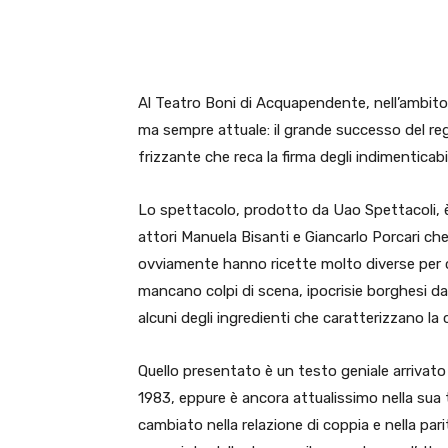
E-mail
X
WhatsA
Al Teatro Boni di Acquapendente, nell’ambito 
ma sempre attuale: il grande successo del r
frizzante che reca la firma degli indimenticab
Lo spettacolo, prodotto da Uao Spettacoli, è
attori Manuela Bisanti e Giancarlo Porcari che
ovviamente hanno ricette molto diverse per ce
mancano colpi di scena, ipocrisie borghesi d
alcuni degli ingredienti che caratterizzano l
Quello presentato è un testo geniale arrivato 
1983, eppure è ancora attualissimo nella sua 
cambiato nella relazione di coppia e nella par