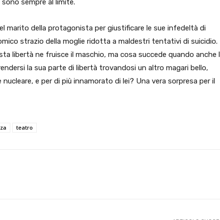
o sono sempre al limite.
l marito della protagonista per giustificare le sue infedeltà di
co strazio della moglie ridotta a maldestri tentativi di suicidio.
sta libertà ne fruisce il maschio, ma cosa succede quando anche 
prendersi la sua parte di libertà trovandosi un altro magari bello,
e nucleare, e per di più innamorato di lei? Una vera sorpresa per il
nza
teatro
X
WhatsApp
Facebook
Pinterest