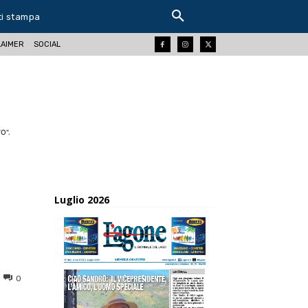
ti stampa
LAIMER
SOCIAL
O".
Luglio 2026
0