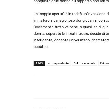
conquiste delle donne e il rapporto con l’altr
La “coppia aperta” è in realtà un’invenzione de
immaturo e vanaglorioso dongiovanni, con comi
Ovviamente tutto va bene, o quasi, se di que
donna, superate le iniziali ritrosie, decide di 
intelligente, docente universitario, ricercator
pubblico.
TAGS
acquapendente
Cultura e scuola
Evide
E-mail
Condividere