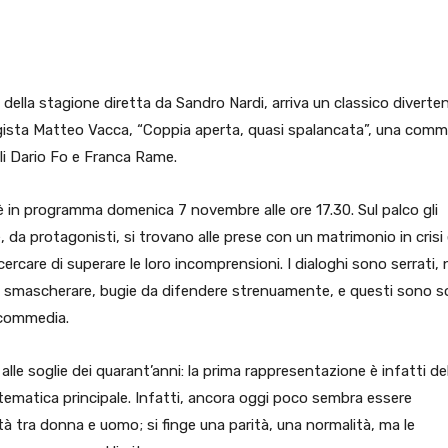
pp
Facebook
Pinterest
Linkedin
della stagione diretta da Sandro Nardi, arriva un classico diverte
egista Matteo Vacca, “Coppia aperta, quasi spalancata”, una comm
ili Dario Fo e Franca Rame.
 in programma domenica 7 novembre alle ore 17.30. Sul palco gli
, da protagonisti, si trovano alle prese con un matrimonio in crisi
rcare di superare le loro incomprensioni. I dialoghi sono serrati,
a smascherare, bugie da difendere strenuamente, e questi sono s
a commedia.
alle soglie dei quarant’anni: la prima rappresentazione è infatti de
tematica principale. Infatti, ancora oggi poco sembra essere
ità tra donna e uomo; si finge una parità, una normalità, ma le