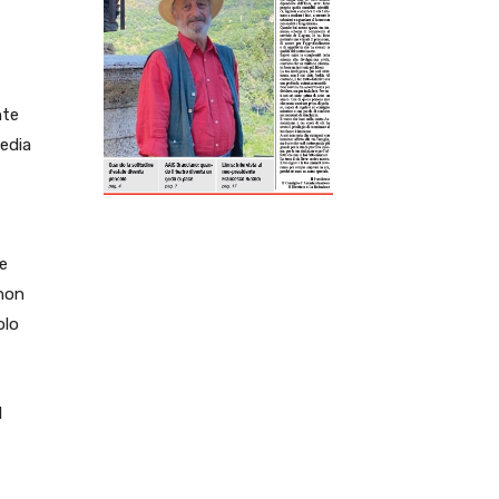
ReddIt
Tumblr
Telegram
Viber
nte
edia
 e
 non
olo
l