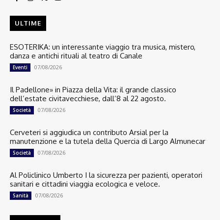
ULTIME
ESOTERIKA: un interessante viaggio tra musica, mistero,
danza e antichi rituali al teatro di Canale
07/08/2026
Eventi
Il Padellone» in Piazza della Vita: il grande classico
dell’estate civitavecchiese, dall’8 al 22 agosto.
07/08/2026
Società
Cerveteri si aggiudica un contributo Arsial per la
manutenzione e la tutela della Quercia di Largo Almunecar
07/08/2026
Società
Al Policlinico Umberto I la sicurezza per pazienti, operatori
sanitari e cittadini viaggia ecologica e veloce.
07/08/2026
Sanità