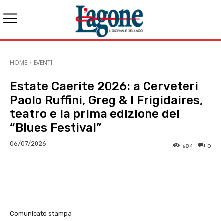
HOME
EVENTI
Estate Caerite 2026: a Cerveteri
Paolo Ruffini, Greg & I Frigidaires,
teatro e la prima edizione del
“Blues Festival”
06/07/2026
684
0
E-mail
X
WhatsApp
Face
Comunicato stampa