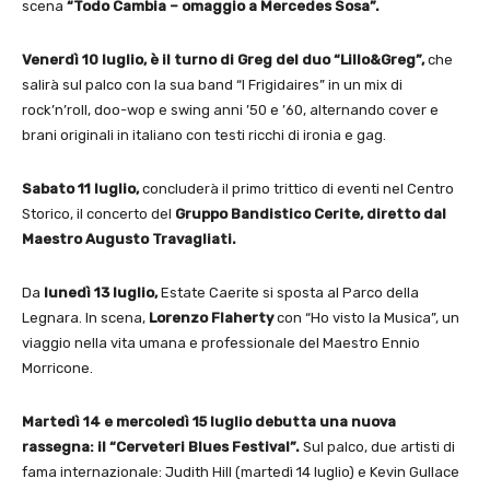
scena
“Todo Cambia – omaggio a Mercedes Sosa”.
Venerdì 10 luglio, è il turno di Greg del duo “Lillo&Greg”,
che
salirà sul palco con la sua band “I Frigidaires” in un mix di
rock’n’roll, doo-wop e swing anni ’50 e ’60, alternando cover e
brani originali in italiano con testi ricchi di ironia e gag.
Sabato 11 luglio,
concluderà il primo trittico di eventi nel Centro
Storico, il concerto del
Gruppo Bandistico Cerite, diretto dal
Maestro Augusto Travagliati.
Da
lunedì 13 luglio,
Estate Caerite si sposta al Parco della
Legnara. In scena,
Lorenzo Flaherty
con “Ho visto la Musica”, un
viaggio nella vita umana e professionale del Maestro Ennio
Morricone.
Martedì 14 e mercoledì 15 luglio debutta una nuova
rassegna: il “Cerveteri Blues Festival”.
Sul palco, due artisti di
fama internazionale: Judith Hill (martedì 14 luglio) e Kevin Gullace