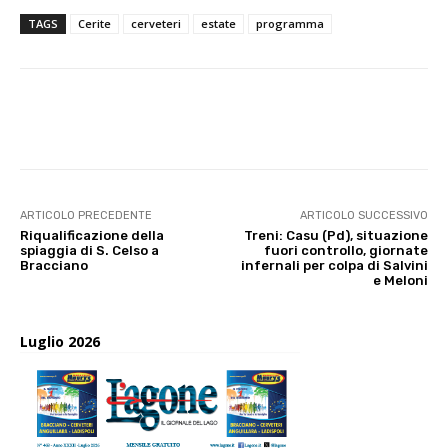
TAGS
Cerite
cerveteri
estate
programma
E-mail
X
WhatsApp
Face
ARTICOLO PRECEDENTE
ARTICOLO SUCCESSIVO
Riqualificazione della
Treni: Casu (Pd), situazione
spiaggia di S. Celso a
fuori controllo, giornate
Bracciano
infernali per colpa di Salvini
e Meloni
Luglio 2026